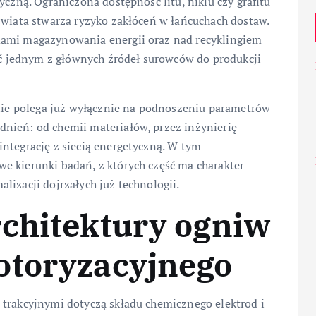
yczną. Ograniczona dostępność litu, niklu czy grafitu
świata stwarza ryzyko zakłóceń w łańcuchach dostaw.
mami magazynowania energii oraz nad recyklingiem
tać jednym z głównych źródeł surowców do produkcji
 nie polega już wyłącznie na podnoszeniu parametrów
nień: od chemii materiałów, przez inżynierię
ntegrację z siecią energetyczną. W tym
e kierunki badań, z których część ma charakter
lizacji dojrzałych już technologii.
rchitektury ogniw
otoryzacyjnego
 trakcyjnymi dotyczą składu chemicznego elektrod i