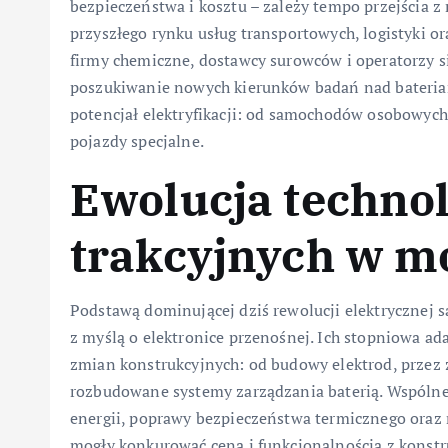
bezpieczeństwa i kosztu – zależy tempo przejścia z
przyszłego rynku usług transportowych, logistyki or
firmy chemiczne, dostawcy surowców i operatorzy s
poszukiwanie nowych kierunków badań nad bateriam
potencjał elektryfikacji: od samochodów osobowych,
pojazdy specjalne.
Ewolucja technolo
trakcyjnych w mo
Podstawą dominującej dziś rewolucji elektrycznej 
z myślą o elektronice przenośnej. Ich stopniowa a
zmian konstrukcyjnych: od budowy elektrod, przez z
rozbudowane systemy zarządzania baterią. Wspólne
energii, poprawy bezpieczeństwa termicznego oraz r
mogły konkurować ceną i funkcjonalnością z konst