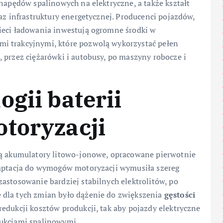
 napędów spalinowych na elektryczne, a także kształt
az infrastruktury energetycznej. Producenci pojazdów,
ieci ładowania inwestują ogromne środki w
i trakcyjnymi, które pozwolą wykorzystać pełen
 przez ciężarówki i autobusy, po maszyny robocze i
gii baterii
toryzacji
są akumulatory litowo-jonowe, opracowane pierwotnie
daptacja do wymogów motoryzacji wymusiła szereg
astosowanie bardziej stabilnych elektrolitów, po
 dla tych zmian było dążenie do zwiększenia
gęstości
edukcji kosztów produkcji, tak aby pojazdy elektryczne
rukcjami spalinowymi.