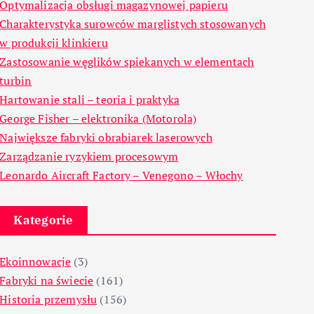
Optymalizacja obsługi magazynowej papieru
Charakterystyka surowców marglistych stosowanych
w produkcji klinkieru
Zastosowanie węglików spiekanych w elementach
turbin
Hartowanie stali – teoria i praktyka
George Fisher – elektronika (Motorola)
Największe fabryki obrabiarek laserowych
Zarządzanie ryzykiem procesowym
Leonardo Aircraft Factory – Venegono – Włochy
Kategorie
Ekoinnowacje
(3)
Fabryki na świecie
(161)
Historia przemysłu
(156)