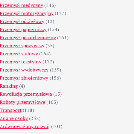
Przemysł medyczny
(146)
Przemysł motoryzacyjny
(177)
Przemysł odzieżowy
(13)
Przemysł papierniczy
(154)
Przemysł petrochemiczny
(161)
Przemysł spożywczy
(35)
Przemysł stalowy
(164)
Przemysł tekstylny
(177)
Przemysł wydobywczy
(159)
Przemysł zbrojeniowy
(156)
Ranking
(4)
Rewolucja przemysłowa
(15)
Roboty przemysłowe
(163)
Transport
(118)
Znane osoby
(252)
Zrównoważony rozwój
(101)