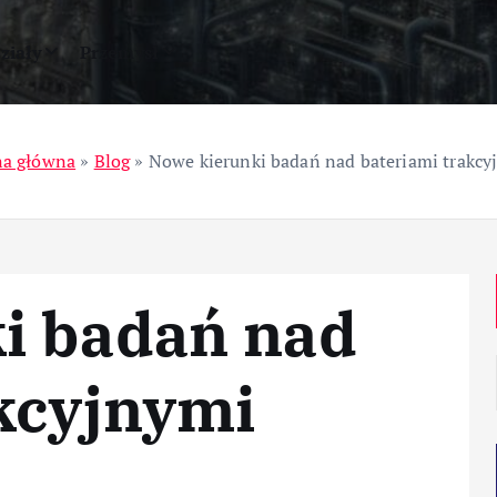
ziały
Przemysł
na główna
»
Blog
»
Nowe kierunki badań nad bateriami trakcy
i badań nad
kcyjnymi