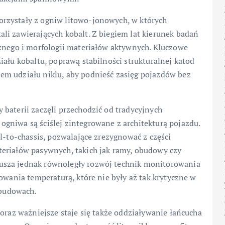
rzystały z ogniw litowo-jonowych, w których
li zawierających kobalt. Z biegiem lat kierunek badań
cznego i morfologii materiałów aktywnych. Kluczowe
iału kobaltu, poprawą stabilności strukturalnej katod
em udziału niklu, aby podnieść zasięg pojazdów bez
baterii zaczęli przechodzić od tradycyjnych
gniwa są ściślej zintegrowane z architekturą pojazdu.
l-to-chassis, pozwalające zrezygnować z części
eriałów pasywnych, takich jak ramy, obudowy czy
usza jednak równoległy rozwój technik monitorowania
owania temperaturą, które nie były aż tak krytyczne w
budowach.
coraz ważniejsze staje się także oddziaływanie łańcucha