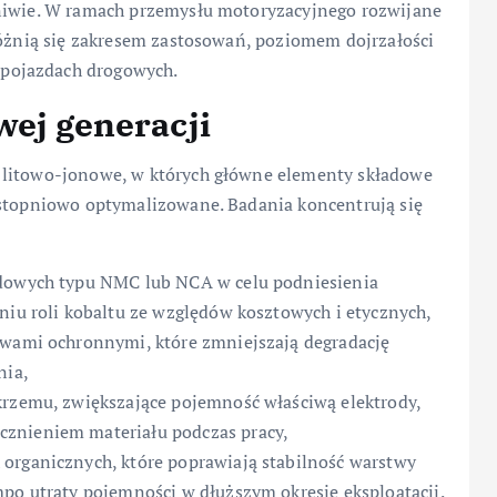
gniwie. W ramach przemysłu motoryzacyjnego rozwijane
różnią się zakresem zastosowań, poziomem dojrzałości
pojazdach drogowych.
wej generacji
 litowo-jonowe, w których główne elementy składowe
 stopniowo optymalizowane. Badania koncentrują się
odowych typu NMC lub NCA w celu podniesienia
niu roli kobaltu ze względów kosztowych i etycznych,
twami ochronnymi, które zmniejszają degradację
nia,
krzemu, zwiększające pojemność właściwą elektrody,
cznieniem materiału podczas pracy,
organicznych, które poprawiają stabilność warstwy
mpo utraty pojemności w dłuższym okresie eksploatacji.