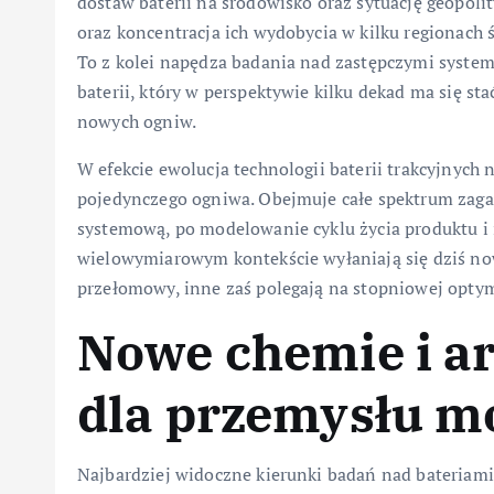
dostaw baterii na środowisko oraz sytuację geopolit
oraz koncentracja ich wydobycia w kilku regionach 
To z kolei napędza badania nad zastępczymi syste
baterii, który w perspektywie kilku dekad ma się s
nowych ogniw.
W efekcie ewolucja technologii baterii trakcyjnych
pojedynczego ogniwa. Obejmuje całe spektrum zagad
systemową, po modelowanie cyklu życia produktu i i
wielowymiarowym kontekście wyłaniają się dziś now
przełomowy, inne zaś polegają na stopniowej optyma
Nowe chemie i a
dla przemysłu m
Najbardziej widoczne kierunki badań nad bateriami