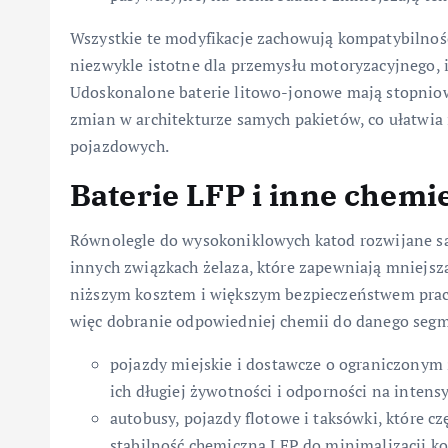
Wszystkie te modyfikacje zachowują kompatybilność z
niezwykle istotne dla przemysłu motoryzacyjnego, 
Udoskonalone baterie litowo-jonowe mają stopnio
zmian w architekturze samych pakietów, co ułatwia
pojazdowych.
Baterie LFP i inne chemie
Równolegle do wysokoniklowych katod rozwijane są
innych związkach żelaza, które zapewniają mniejszą 
niższym kosztem i większym bezpieczeństwem pracy
więc dobranie odpowiedniej chemii do danego seg
pojazdy miejskie i dostawcze o ograniczonym 
ich długiej żywotności i odporności na intens
autobusy, pojazdy flotowe i taksówki, które cz
stabilność chemiczną LFP do minimalizacji ko