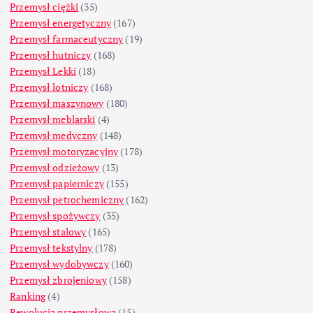
Przemysł ciężki
(35)
Przemysł energetyczny
(167)
Przemysł farmaceutyczny
(19)
Przemysł hutniczy
(168)
Przemysł Lekki
(18)
Przemysł lotniczy
(168)
Przemysł maszynowy
(180)
Przemysł meblarski
(4)
Przemysł medyczny
(148)
Przemysł motoryzacyjny
(178)
Przemysł odzieżowy
(13)
Przemysł papierniczy
(155)
Przemysł petrochemiczny
(162)
Przemysł spożywczy
(35)
Przemysł stalowy
(165)
Przemysł tekstylny
(178)
Przemysł wydobywczy
(160)
Przemysł zbrojeniowy
(158)
Ranking
(4)
Rewolucja przemysłowa
(15)