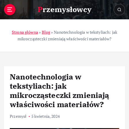
S
Przemysłowcy
k
i
p
t
Strona główna
»
Blog
»
Nanotechnologia w tekstyliach: jak
o
mikrocząsteczki zmieniają właściwości materiałów?
c
o
n
t
e
Nanotechnologia w
n
t
tekstyliach: jak
mikrocząsteczki zmieniają
właściwości materiałów?
Przemysł
5 kwietnia, 2024