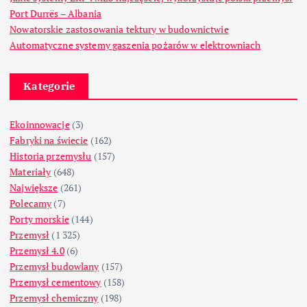
Port Durrës – Albania
Nowatorskie zastosowania tektury w budownictwie
Automatyczne systemy gaszenia pożarów w elektrowniach
Kategorie
Ekoinnowacje
(3)
Fabryki na świecie
(162)
Historia przemysłu
(157)
Materiały
(648)
Największe
(261)
Polecamy
(7)
Porty morskie
(144)
Przemysł
(1 325)
Przemysł 4.0
(6)
Przemysł budowlany
(157)
Przemysł cementowy
(158)
Przemysł chemiczny
(198)