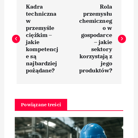
N
Kadra
Rola
a
techniczna
przemysłu
w
chemiczneg
w
przemyśle
o w
ciężkim –
gospodarce
i
jakie
– jakie
kompetencj
sektory
e są
korzystają z
g
najbardziej
jego
pożądane?
produktów?
a
c
j
Powiązane treści
a
w