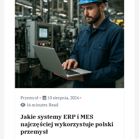
p
i
s
u
Przemysł
10 sierpnia, 2026
16 minutes Read
Jakie systemy ERP i MES
najczęściej wykorzystuje polski
przemysł