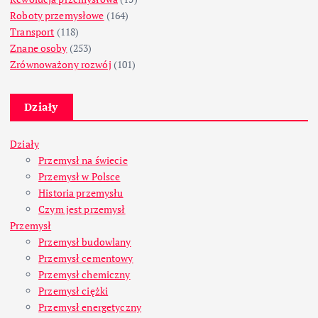
Roboty przemysłowe
(164)
Transport
(118)
Znane osoby
(253)
Zrównoważony rozwój
(101)
Działy
Działy
Przemysł na świecie
Przemysł w Polsce
Historia przemysłu
Czym jest przemysł
Przemysł
Przemysł budowlany
Przemysł cementowy
Przemysł chemiczny
Przemysł ciężki
Przemysł energetyczny