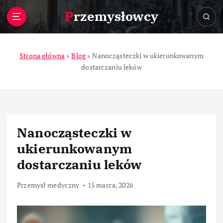
S
Przemysłowcy
k
i
p
t
Strona główna
»
Blog
»
Nanocząsteczki w ukierunkowanym
o
dostarczaniu leków
c
o
n
t
e
Nanocząsteczki w
n
t
ukierunkowanym
dostarczaniu leków
Przemysł medyczny
15 marca, 2026