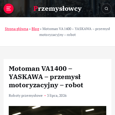
S
Przemysłowcy
k
i
p
t
Strona główna
»
Blog
»
Motoman VA1400 – YASKAWA – przemysł
o
motoryzacyjny – robot
c
o
n
t
e
Motoman VA1400 –
n
t
YASKAWA – przemysł
motoryzacyjny – robot
Roboty przemysłowe
3 lipca, 2026