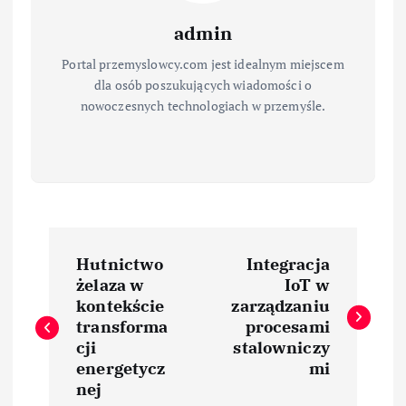
admin
Portal przemyslowcy.com jest idealnym miejscem
dla osób poszukujących wiadomości o
nowoczesnych technologiach w przemyśle.
N
Hutnictwo
Integracja
a
żelaza w
IoT w
kontekście
zarządzaniu
w
transforma
procesami
cji
stalowniczy
i
energetycz
mi
nej