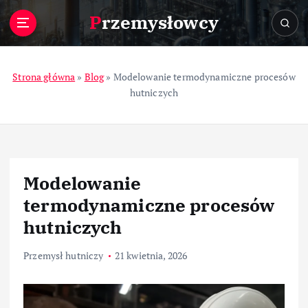
S
Przemysłowcy
k
i
p
t
Strona główna
»
Blog
»
Modelowanie termodynamiczne procesów
o
hutniczych
c
o
n
t
e
Modelowanie
n
t
termodynamiczne procesów
hutniczych
Przemysł hutniczy
21 kwietnia, 2026