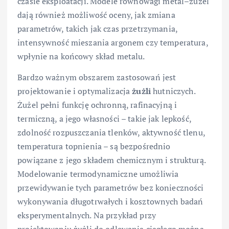
czasie eksploatacji. Modele równowagi metal–żużel
dają również możliwość oceny, jak zmiana
parametrów, takich jak czas przetrzymania,
intensywność mieszania argonem czy temperatura,
wpłynie na końcowy skład metalu.
Bardzo ważnym obszarem zastosowań jest
projektowanie i optymalizacja
żużli
hutniczych.
Żużel pełni funkcję ochronną, rafinacyjną i
termiczną, a jego własności – takie jak lepkość,
zdolność rozpuszczania tlenków, aktywność tlenu,
temperatura topnienia – są bezpośrednio
powiązane z jego składem chemicznym i strukturą.
Modelowanie termodynamiczne umożliwia
przewidywanie tych parametrów bez konieczności
wykonywania długotrwałych i kosztownych badań
eksperymentalnych. Na przykład przy
projektowaniu żużli do odlewania ciągłego można