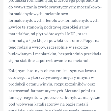
produkcja formaldehydu, kluczowego półproduktu
do wytwarzania żywic syntetycznych: mocznikowo-
formaldehydowych, melaminowo-
formaldehydowych i fenolowo-formaldehydowych.
Żywice te stanowią podstawę szerokiej gamy
materiałów, od płyt wiórowych i MDF, przez
laminaty, aż po kleje i powłoki ochronne. Popyt na
tego rodzaju wyroby, szczególnie w sektorze
budowlanym i meblarskim, bezpośrednio przekłada
się na stabilne zapotrzebowanie na metanol.
Kolejnym istotnym obszarem jest synteza kwasu
octowego, wykorzystywanego między innymi w
produkcji octanu winylu, rozpuszczalników oraz
zastosowań farmaceutycznych. Metanol pełni tu
funkcję reagentu w procesie karbonylowania, gdzie
pod wpływem katalizatorów na bazie metali
przejściowych reaguje z tlenkiem węgla, tworząc