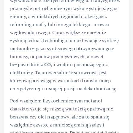
wytwarzania z różnych źródeł węgla. Tradycyjnie w
przemyśle petrochemicznym wykorzystuje się gaz
ziemny, a w niektórych regionach także gaz z
reformingu nafty lub innego lekkiego surowca
węglowodorowego. Coraz większe znaczenie
zyskują jednak technologie umożliwiające syntezę
metanolu z gazu syntezowego otrzymywanego z
biomasy, odpadów przemysłowych, a nawet
bezpośrednio z
CO₂
i wodoru pochodzącego z
elektrolizy. Ta uniwersalność surowcowa jest
kluczową przewagą w warunkach transformacji
energetycznej i rosnącej presji na dekarbonizację.
Pod względem fizykochemicznym metanol
charakteryzuje się niższą wartością opałową niż
benzyna czy olej napędowy, ale za to spala się
względnie czysto, z mniejszą emisją sadzy i
niektórych zanieczyszczeń. Dzięki wysokiej liczbie