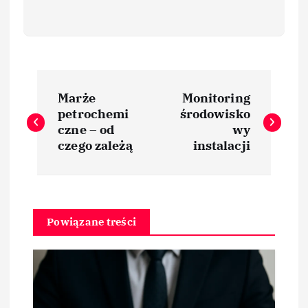
N
Marże
Monitoring
a
petrochemi
środowisko
czne – od
wy
w
czego zależą
instalacji
i
g
Powiązane treści
a
c