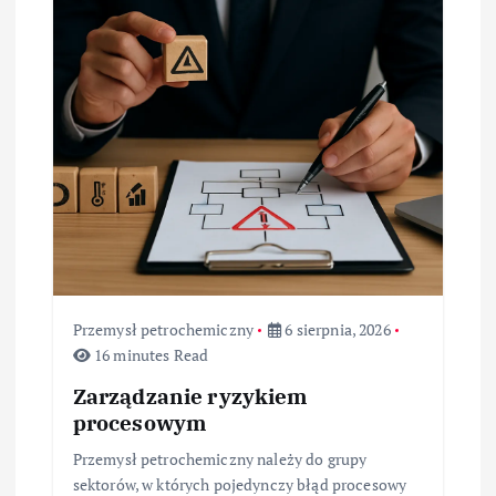
j
a
w
p
i
s
u
Przemysł petrochemiczny
6 sierpnia, 2026
16 minutes Read
Zarządzanie ryzykiem
procesowym
Przemysł petrochemiczny należy do grupy
sektorów, w których pojedynczy błąd procesowy