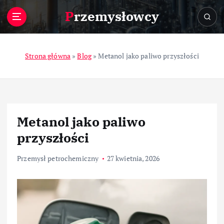
S
Przemysłowcy
k
i
p
t
Strona główna
»
Blog
»
Metanol jako paliwo przyszłości
o
c
o
n
t
Metanol jako paliwo
e
n
przyszłości
t
Przemysł petrochemiczny
27 kwietnia, 2026