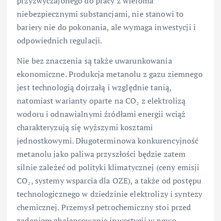
przyzwyczajonego do pracy z wieloma
niebezpiecznymi substancjami, nie stanowi to
bariery nie do pokonania, ale wymaga inwestycji i
odpowiednich regulacji.
Nie bez znaczenia są także uwarunkowania
ekonomiczne. Produkcja metanolu z gazu ziemnego
jest technologią dojrzałą i względnie tanią,
natomiast warianty oparte na CO₂ z elektrolizą
wodoru i odnawialnymi źródłami energii wciąż
charakteryzują się wyższymi kosztami
jednostkowymi. Długoterminowa konkurencyjność
metanolu jako paliwa przyszłości będzie zatem
silnie zależeć od polityki klimatycznej (ceny emisji
CO₂, systemy wsparcia dla OZE), a także od postępu
technologicznego w dziedzinie elektrolizy i syntezy
chemicznej. Przemysł petrochemiczny stoi przed
zadaniem zbalansowania inwestycji w nowe