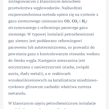
zintegrowanym z klasycznym łańcuchem
przetwórstwa węglowodorów. Najbardziej
rozpowszechniona metoda opiera się na syntezie z
gazu syntezowego (mieszaniny
CO
,
CO₂
i
H₂
)
otrzymywanego z reformingu parowego gazu
ziemnego. W typowej instalacji petrochemicznej
gaz ziemny jest poddawany reformingowi
parowemu lub autotermicznemu, co prowadzi do
powstania gazu o kontrolowanym stosunku wodoru
do tlenku węgla. Następnie mieszanina jest
oczyszczana z zanieczyszczeń (siarka, związki
azotu, ślady metali), a w reaktorach
wysokociśnieniowych na katalizatorze miedziowo-
cynkowo-glinowym zachodzi właściwa synteza
metanolu.
W klasycznym ujęciu petrochemicznym instalacje