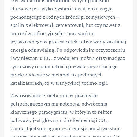
tzw. wariantu
e-metanolu
. W tym podejściu
kluczowe jest wykorzystanie dwutlenku węgla
pochodzącego z różnych źródeł przemysłowych –
spalin z elektrowni, cementowni, hut czy nawet z
procesów rafineryjnych – oraz wodoru
wytwarzanego w procesie elektrolizy wody zasilanej
energią odnawialną. Po odpowiednim oczyszczeniu
i wymieszaniu CO₂ z wodorem można otrzymać gaz
syntezowy o parametrach pozwalających na jego
przekształcenie w metanol na podobnych
katalizatorach, co w tradycyjnej technologii.
Zastosowanie e-metanolu w przemyśle
petrochemicznym ma potencjał odwrócenia
klasycznego paradygmatu, w którym to sektor
paliwowy jest głównym źródłem emisji CO₂.
Zamiast jedynie ograniczać emisje, możliwe staje
się częściowe ich wykorzystanie jako surowca. Co