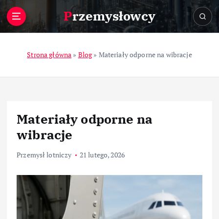
S
Przemysłowcy
k
i
p
t
Strona główna
»
Blog
»
Materiały odporne na wibracje
o
c
o
n
t
Materiały odporne na
e
n
wibracje
t
Przemysł lotniczy
21 lutego, 2026