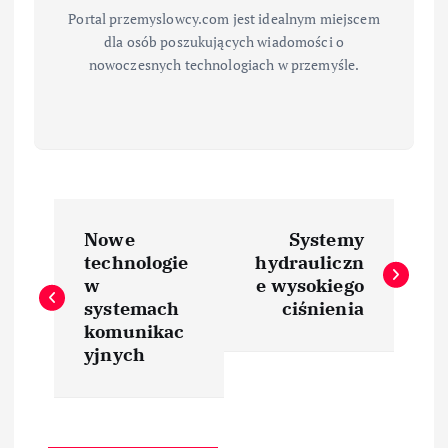
Portal przemyslowcy.com jest idealnym miejscem
dla osób poszukujących wiadomości o
nowoczesnych technologiach w przemyśle.
N
Nowe
Systemy
a
technologie
hydrauliczn
w
e wysokiego
w
systemach
ciśnienia
komunikac
i
yjnych
g