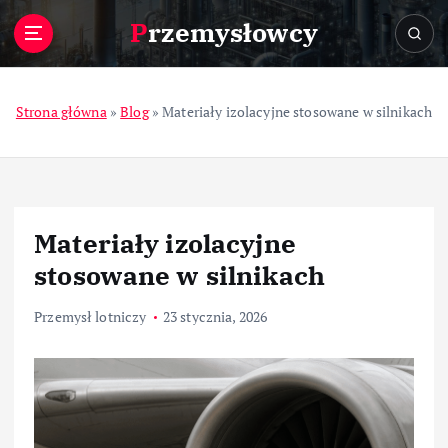
S
Przemysłowcy
k
i
p
t
Strona główna
»
Blog
»
Materiały izolacyjne stosowane w silnikach
o
c
o
n
t
Materiały izolacyjne
e
n
stosowane w silnikach
t
Przemysł lotniczy
23 stycznia, 2026