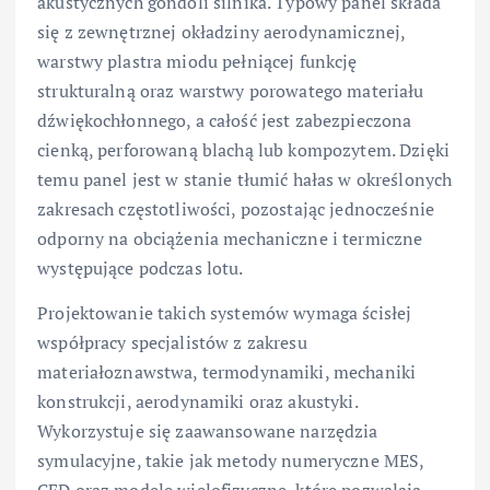
akustycznych gondoli silnika. Typowy panel składa
się z zewnętrznej okładziny aerodynamicznej,
warstwy plastra miodu pełniącej funkcję
strukturalną oraz warstwy porowatego materiału
dźwiękochłonnego, a całość jest zabezpieczona
cienką, perforowaną blachą lub kompozytem. Dzięki
temu panel jest w stanie tłumić hałas w określonych
zakresach częstotliwości, pozostając jednocześnie
odporny na obciążenia mechaniczne i termiczne
występujące podczas lotu.
Projektowanie takich systemów wymaga ścisłej
współpracy specjalistów z zakresu
materiałoznawstwa, termodynamiki, mechaniki
konstrukcji, aerodynamiki oraz akustyki.
Wykorzystuje się zaawansowane narzędzia
symulacyjne, takie jak metody numeryczne MES,
CFD oraz modele wielofizyczne, które pozwalają