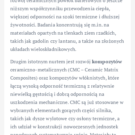
rozwój ceramicznych powłok barierowych o jeszcze
niższym współczynniku przewodzenia ciepła,
większej odporności na szoki termiczne i dłuższej
żywotności. Badania koncentrują się m.in. na
materiałach opartych na tlenkach ziem rzadkich,
takich jak gadolin czy lantanu, a także na złożonych
układach wieloskładnikowych.
Drugim istotnym nurtem jest rozwój
kompozytów
ceramiczno-metalicznych (CMC – Ceramic Matrix
Composites) oraz kompozytów włóknistych, które
łączą wysoką odporność termiczną z relatywnie
niewielką gęstością i dobrą odpornością na
uszkodzenia mechaniczne. CMC są już stosowane w
wybranych elementach gorących części silnika,
takich jak dysze wylotowe czy osłony termiczne, a
ich udział w konstrukcji nowoczesnych jednostek
napędowych systematycznie rośnie. Materiały te