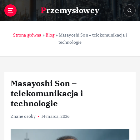
S
Przemysłowcy
k
i
p
t
Strona główna
»
Blog
»
Masayoshi Son – telekomunikacja i
o
technologie
c
o
n
t
e
Masayoshi Son –
n
t
telekomunikacja i
technologie
Znane osoby
14 marca, 2026