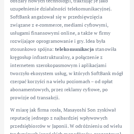
obszary nowych technologii, traktując je jako
uzupełnienie działalności telekomunikacyjnej.
SoftBank angażował się w przedsięwzięcia
związane z e‑commerce, mediami cyfrowymi,
usługami finansowymi online, a także w firmy
rozwijające oprogramowanie i gry. Idea była
stosunkowo spójna:
telekomunikacja
stanowiła
kręgosłup infrastrukturalny, a połączenie z
internetem szerokopasmowym i aplikacjami
tworzyło ekosystem usług, w których SoftBank mógł
czerpać korzyści na wielu poziomach – od opłat
abonamentowych, przez reklamy cyfrowe, po
prowizje od transakcji.
W miarę jak firma rosła, Masayoshi Son zyskiwał
reputację jednego z najbardziej wpływowych
przedsiębiorców w Japonii. W odróżnieniu od wielu
tradycyjnych japońskich menedżerów, prezentował