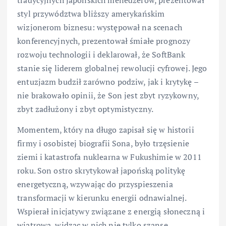
styl przywództwa bliższy amerykańskim
wizjonerom biznesu: występował na scenach
konferencyjnych, prezentował śmiałe prognozy
rozwoju technologii i deklarował, że SoftBank
stanie się liderem globalnej rewolucji cyfrowej. Jego
entuzjazm budził zarówno podziw, jak i krytykę –
nie brakowało opinii, że Son jest zbyt ryzykowny,
zbyt zadłużony i zbyt optymistyczny.
Momentem, który na długo zapisał się w historii
firmy i osobistej biografii Sona, było trzęsienie
ziemi i katastrofa nuklearna w Fukushimie w 2011
roku. Son ostro skrytykował japońską politykę
energetyczną, wzywając do przyspieszenia
transformacji w kierunku energii odnawialnej.
Wspierał inicjatywy związane z energią słoneczną i
wiatrową, widząc w nich nie tylko szansę