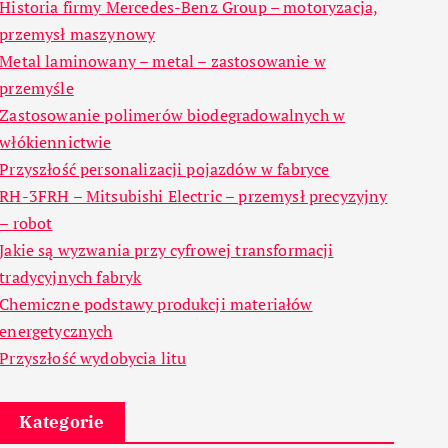
Historia firmy Mercedes-Benz Group – motoryzacja,
przemysł maszynowy
Metal laminowany – metal – zastosowanie w
przemyśle
Zastosowanie polimerów biodegradowalnych w
włókiennictwie
Przyszłość personalizacji pojazdów w fabryce
RH-3FRH – Mitsubishi Electric – przemysł precyzyjny
– robot
Jakie są wyzwania przy cyfrowej transformacji
tradycyjnych fabryk
Chemiczne podstawy produkcji materiałów
energetycznych
Przyszłość wydobycia litu
Kategorie