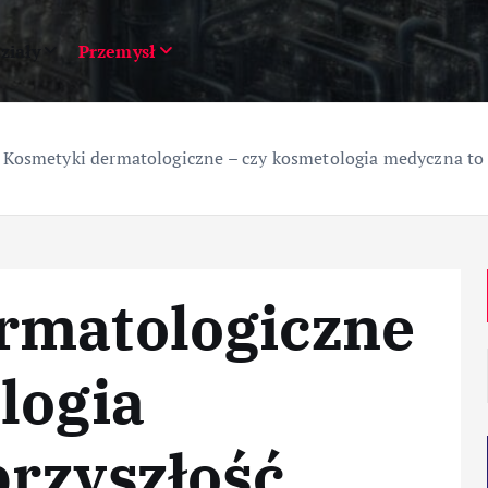
ziały
Przemysł
»
Kosmetyki dermatologiczne – czy kosmetologia medyczna to p
rmatologiczne
logia
rzyszłość