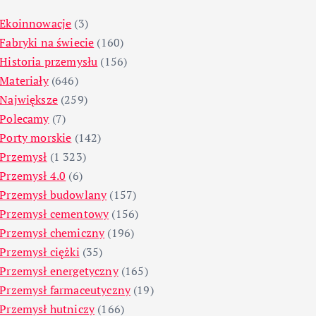
Ekoinnowacje
(3)
Fabryki na świecie
(160)
Historia przemysłu
(156)
Materiały
(646)
Największe
(259)
Polecamy
(7)
Porty morskie
(142)
Przemysł
(1 323)
Przemysł 4.0
(6)
Przemysł budowlany
(157)
Przemysł cementowy
(156)
Przemysł chemiczny
(196)
Przemysł ciężki
(35)
Przemysł energetyczny
(165)
Przemysł farmaceutyczny
(19)
Przemysł hutniczy
(166)