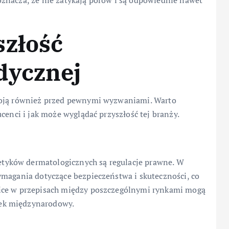
znacza, że nie zatykają porów i są odpowiednie nawet
szłość
dycznej
toją również przed pewnymi wyzwaniami. Warto
cenci i jak może wyglądać przyszłość tej branży.
yków dermatologicznych są regulacje prawne. W
ymagania dotyczące bezpieczeństwa i skuteczności, co
nice w przepisach między poszczególnymi rynkami mogą
ek międzynarodowy.