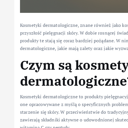
Kosmetyki dermatologiczne, znane również jako ko
przyszłość pielęgnacji skóry. W dobie rosnącej św
produkty te stają się coraz bardziej pożądane. W ni
dermatologiczne, jakie mają zalety oraz jakie wyzwa
Czym są kosmety
dermatologiczne
Kosmetyki dermatologiczne to produkty pielęgnacyjn
one opracowywane z myślą o specyficznych problemac
starzenie się skóry. W przeciwieństwie do tradycy
zawierają składniki aktywne o udowodnionej skuteczn
witamina C czy peptydy.