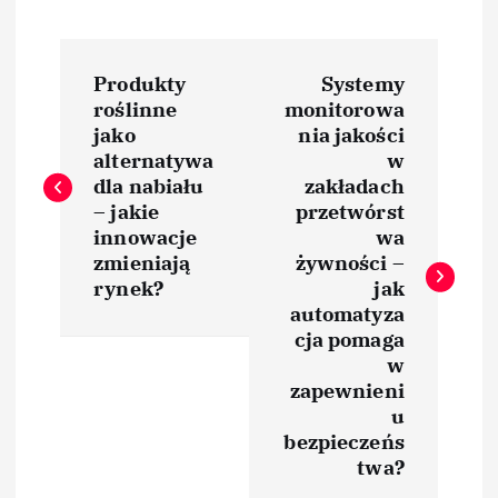
N
Produkty
Systemy
a
roślinne
monitorowa
jako
nia jakości
w
alternatywa
w
dla nabiału
zakładach
i
– jakie
przetwórst
innowacje
wa
zmieniają
żywności –
g
rynek?
jak
automatyza
a
cja pomaga
w
c
zapewnieni
u
j
bezpieczeńs
twa?