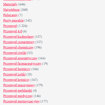
Materiały
(646)
Największe
(260)
Polecamy
(7)
Porty morskie
(142)
Przemysł
(1 324)
Przemysł 4.0
(6)
Przemysł budowlany
(157)
Przemysł cementowy
(157)
Przemysł chemiczny
(196)
Przemysł ciężki
(35)
Przemysł energetyczny
(166)
Przemysł farmaceutyczny
(19)
Przemysł hutniczy
(166)
Przemysł Lekki
(18)
Przemysł lotniczy
(167)
Przemysł maszynowy
(179)
Przemysł meblarski
(4)
Przemysł medyczny
(146)
Przemysł motoryzacyjny
(177)