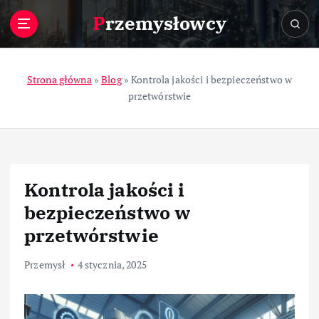
S
Przemysłowcy
k
i
p
t
Strona główna
»
Blog
»
Kontrola jakości i bezpieczeństwo w
o
przetwórstwie
c
o
n
t
e
Kontrola jakości i
n
t
bezpieczeństwo w
przetwórstwie
Przemysł
4 stycznia, 2025