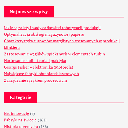
Najnowsze wpisy
Jakie są zalety i wady całkowitej robotyzacji produkcji
Optymalizacja obsługi magazynowej papieru
Charakterystyka surowców marglistych stosowanych w produkcji
klinkieru
Zastosowanie węglików spiekanych w elementach turbin
Hartowanie stali – teoria i praktyka
George Fisher – elektronika (Motorola)
Największe fabryki obrabiarek laserowych
Zarządzanie ryzykiem procesowym
Kategorie
Ekoinnowacje
(3)
Fabryki na świecie
(161)
Historia przemysłu
(156)