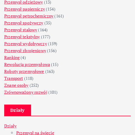
Przemysł odzieżowy
(13)
Przemysł papierniczy
(154)
Przemysł petrochemiczny
(161)
Przemysł spożywczy
(35)
Przemysł stalowy
(164)
Przemysł tekstylny
(177)
Przemysł wydobywczy
(159)
Przemysł zbrojeniowy
(156)
Ranking
(4)
Rewolucja przemysłowa
(15)
Roboty przemysłowe
(163)
Transport
(118)
Znane osoby
(252)
Zrównoważony rozwój
(101)
Działy
Działy
Przemysł na świecie