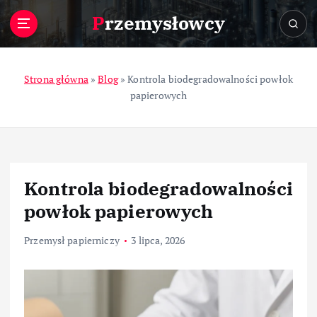
S
Przemysłowcy
k
i
p
t
Strona główna
»
Blog
»
Kontrola biodegradowalności powłok
o
papierowych
c
o
n
t
e
Kontrola biodegradowalności
n
t
powłok papierowych
Przemysł papierniczy
3 lipca, 2026