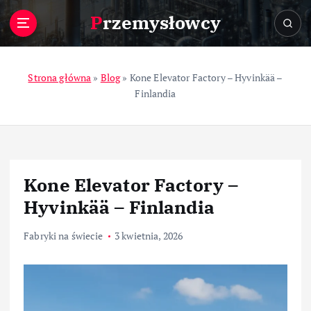
S
Przemysłowcy
k
i
p
t
Strona główna
»
Blog
»
Kone Elevator Factory – Hyvinkää –
o
Finlandia
c
o
n
t
e
Kone Elevator Factory –
n
t
Hyvinkää – Finlandia
Fabryki na świecie
3 kwietnia, 2026