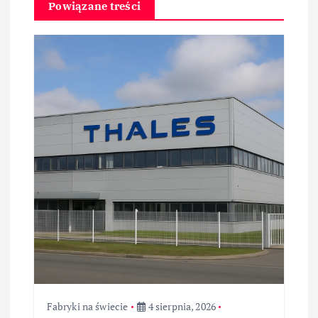
a
Powiązane treści
c
j
a
w
p
i
s
u
Fabryki na świecie
4 sierpnia, 2026