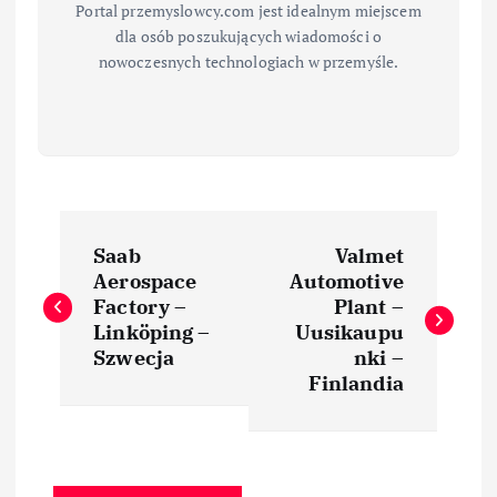
Portal przemyslowcy.com jest idealnym miejscem
dla osób poszukujących wiadomości o
nowoczesnych technologiach w przemyśle.
N
Saab
Valmet
a
Aerospace
Automotive
Factory –
Plant –
w
Linköping –
Uusikaupu
Szwecja
nki –
i
Finlandia
g