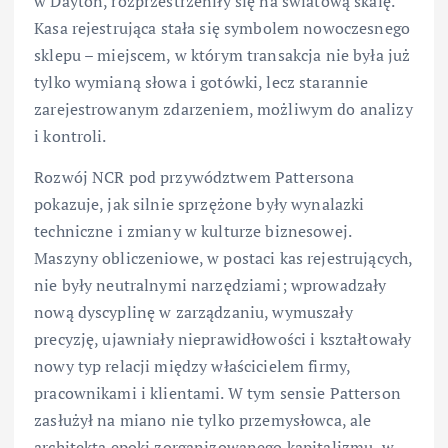
w Dayton, rozprzestrzeniły się na światową skalę.
Kasa rejestrująca stała się symbolem nowoczesnego
sklepu – miejscem, w którym transakcja nie była już
tylko wymianą słowa i gotówki, lecz starannie
zarejestrowanym zdarzeniem, możliwym do analizy
i kontroli.
Rozwój NCR pod przywództwem Pattersona
pokazuje, jak silnie sprzężone były wynalazki
techniczne i zmiany w kulturze biznesowej.
Maszyny obliczeniowe, w postaci kas rejestrujących,
nie były neutralnymi narzędziami; wprowadzały
nową dyscyplinę w zarządzaniu, wymuszały
precyzję, ujawniały nieprawidłowości i kształtowały
nowy typ relacji między właścicielem firmy,
pracownikami i klientami. W tym sensie Patterson
zasłużył na miano nie tylko przemysłowca, ale
architekta epoki zorganizowanego kapitalizmu, w