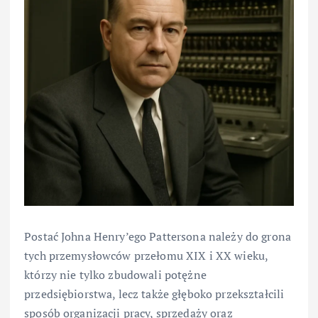
Postać Johna Henry’ego Pattersona należy do grona
tych przemysłowców przełomu XIX i XX wieku,
którzy nie tylko zbudowali potężne
przedsiębiorstwa, lecz także głęboko przekształcili
sposób organizacji pracy, sprzedaży oraz