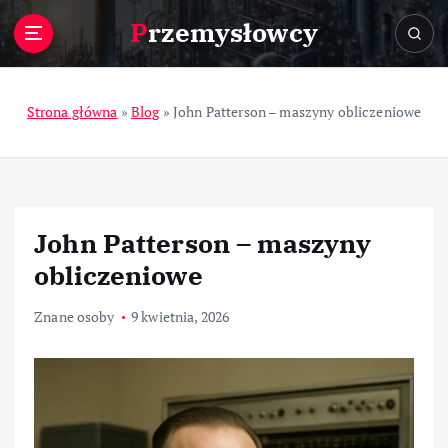
S
Przemysłowcy
k
i
p
t
Strona główna
»
Blog
»
John Patterson – maszyny obliczeniowe
o
c
o
n
t
John Patterson – maszyny
e
n
obliczeniowe
t
Znane osoby
9 kwietnia, 2026