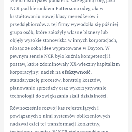
Wielu historyków podkreśla szczególną rolę, jaką
NCR pod kierunkiem Pattersona odegrała w
kształtowaniu nowej klasy menedżerów i
przedsiębiorców. Z tej firmy wywodziła się później
grupa osób, które założyły własne biznesy lub
objęły wysokie stanowiska w innych korporacjach,
niosąc ze sobą idee wypracowane w Dayton. W
pewnym sensie NCR było kuźnią kompetencji i
postaw, które zdominowały XX-wieczny kapitalizm
korporacyjny: nacisk na
efektywność
,
standaryzację procesów, kontrolę kosztów,
planowanie sprzedaży oraz wykorzystywanie
technologii do zwiększania skali działalności.
Równocześnie rozwój kas rejestrujących i
powiązanych z nimi systemów obliczeniowych
nadawał całej tej transformacji konkretny,
techniczny wymiar. W NCR stale poszukiwano