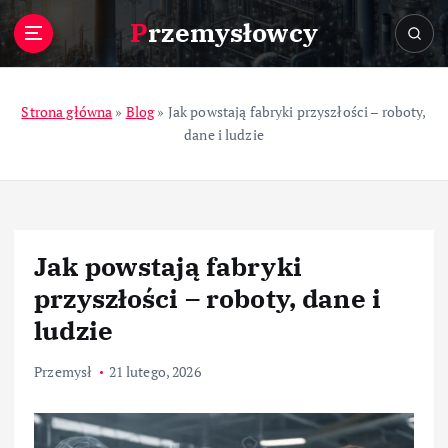
S
Przemysłowcy
k
i
p
t
Strona główna
»
Blog
»
Jak powstają fabryki przyszłości – roboty,
o
dane i ludzie
c
o
n
t
e
Jak powstają fabryki
n
t
przyszłości – roboty, dane i
ludzie
Przemysł
21 lutego, 2026