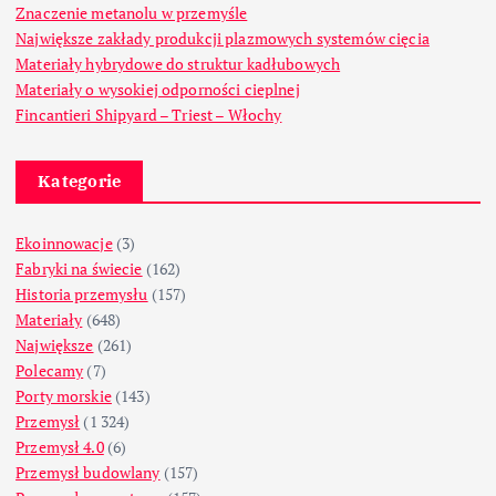
Znaczenie metanolu w przemyśle
Największe zakłady produkcji plazmowych systemów cięcia
Materiały hybrydowe do struktur kadłubowych
Materiały o wysokiej odporności cieplnej
Fincantieri Shipyard – Triest – Włochy
Kategorie
Ekoinnowacje
(3)
Fabryki na świecie
(162)
Historia przemysłu
(157)
Materiały
(648)
Największe
(261)
Polecamy
(7)
Porty morskie
(143)
Przemysł
(1 324)
Przemysł 4.0
(6)
Przemysł budowlany
(157)