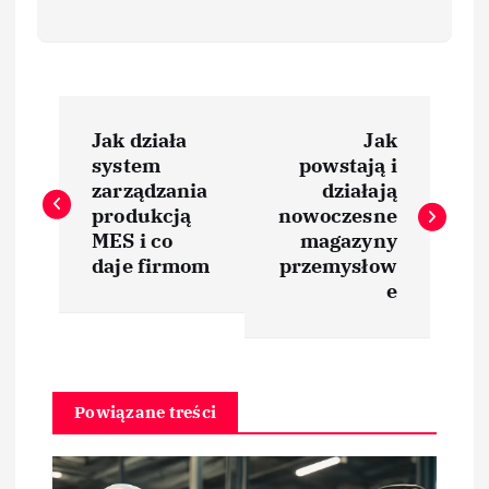
N
Jak działa
Jak
a
system
powstają i
zarządzania
działają
w
produkcją
nowoczesne
MES i co
magazyny
i
daje firmom
przemysłow
e
g
a
Powiązane treści
c