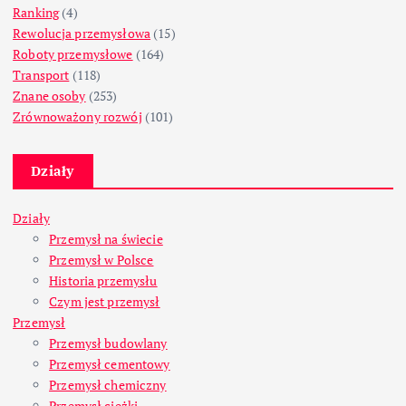
Ranking
(4)
Rewolucja przemysłowa
(15)
Roboty przemysłowe
(164)
Transport
(118)
Znane osoby
(253)
Zrównoważony rozwój
(101)
Działy
Działy
Przemysł na świecie
Przemysł w Polsce
Historia przemysłu
Czym jest przemysł
Przemysł
Przemysł budowlany
Przemysł cementowy
Przemysł chemiczny
Przemysł ciężki