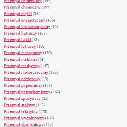
Przemysł cementowy
(157)
Przemysł chemiczny
(197)
Przemysł ciężki
(35)
Przemysł energetyczny
(166)
Przemysł farmaceutyczny
(19)
Przemysł hutniczy
(167)
Przemysł Lekki
(18)
Przemysł lotniczy
(168)
Przemysł maszynowy
(180)
Przemysł meblarski
(4)
Przemysł medyczny
(147)
Przemysł motoryzacyjny
(178)
Przemysł odzieżowy
(13)
Przemysł papierniczy
(154)
Przemysł petrochemiczny
(162)
Przemysł spożywczy
(35)
Przemysł stalowy
(165)
Przemysł tekstylny
(178)
Przemysł wydobywczy
(160)
Przemysł zbrojeniowy
(157)