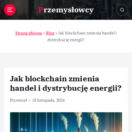
S
Przemysłowcy
k
i
p
t
Strona główna
»
Blog
»
Jak blockchain zmienia handel i
o
dystrybucję energii?
c
o
n
t
e
Jak blockchain zmienia
n
t
handel i dystrybucję energii?
Przemysł
18 listopada, 2024