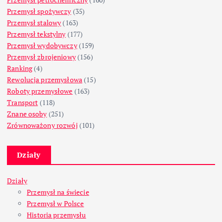
Przemysł spożywczy
(35)
Przemysł stalowy
(163)
Przemysł tekstylny
(177)
Przemysł wydobywczy
(159)
Przemysł zbrojeniowy
(156)
Ranking
(4)
Rewolucja przemysłowa
(15)
Roboty przemysłowe
(163)
Transport
(118)
Znane osoby
(251)
Zrównoważony rozwój
(101)
Działy
Działy
Przemysł na świecie
Przemysł w Polsce
Historia przemysłu