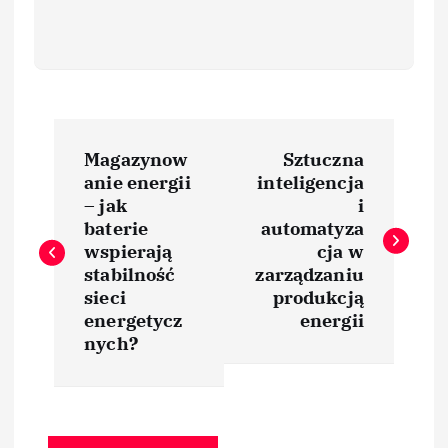
N
Magazynow
Sztuczna
a
anie energii
inteligencja
– jak
i
w
baterie
automatyza
wspierają
cja w
i
stabilność
zarządzaniu
sieci
produkcją
energetycz
energii
g
nych?
a
c