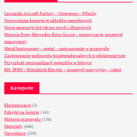
Leonardo Aircraft Factory – Venegono – Włochy
Nowoczesne koncepcje układów napędowych
Nowe generacje łożysk tocznych i ślizgowych
Historia firmy Mercedes-Benz Group – motoryzacja, przemysł
maszynowy
Metal laminowany – metal – zastosowanie w przemyśle
Zastosowanie polimerów biodegradowalnych w włókiennictwie
Przyszłość personalizacji pojazdów w fabryce
RH-3FRH – Mitsubishi Electric – przemysł precyzyjny – robot
Kategorie
Ekoinnowacje
(3)
Fabryki na świecie
(161)
Historia przemysłu
(156)
Materiały
(646)
Największe
(259)