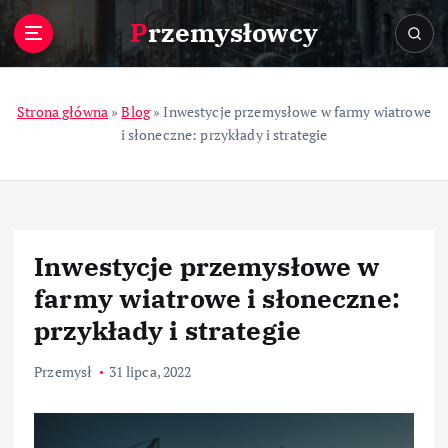
S
Przemysłowcy
k
i
p
t
Strona główna
»
Blog
»
Inwestycje przemysłowe w farmy wiatrowe
o
i słoneczne: przykłady i strategie
c
o
n
t
e
Inwestycje przemysłowe w
n
t
farmy wiatrowe i słoneczne:
przykłady i strategie
Przemysł
31 lipca, 2022