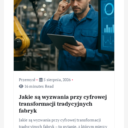
w
p
i
s
u
Przemysł
5 sierpnia, 2026
16 minutes Read
Jakie są wyzwania przy cyfrowej
transformacji tradycyjnych
fabryk
Jakie są wyzwania przy cyfrowej transformacji
tradycyjnych fabryk – to pytanie, z którym mierzy