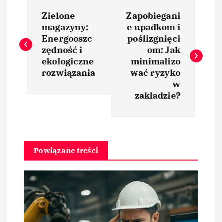
N
Zielone
Zapobiegani
a
magazyny:
e upadkom i
Energooszc
poślizgnięci
w
zędność i
om: Jak
ekologiczne
minimalizo
i
rozwiązania
wać ryzyko
w
zakładzie?
g
a
c
Powiązane treści
j
a