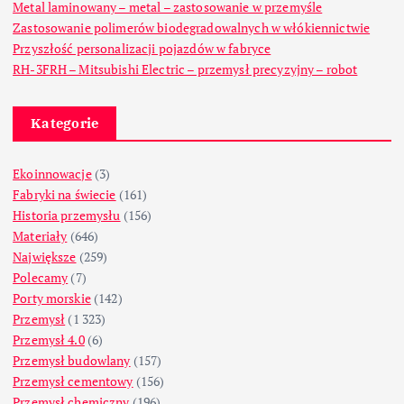
Metal laminowany – metal – zastosowanie w przemyśle
Zastosowanie polimerów biodegradowalnych w włókiennictwie
Przyszłość personalizacji pojazdów w fabryce
RH-3FRH – Mitsubishi Electric – przemysł precyzyjny – robot
Kategorie
Ekoinnowacje
(3)
Fabryki na świecie
(161)
Historia przemysłu
(156)
Materiały
(646)
Największe
(259)
Polecamy
(7)
Porty morskie
(142)
Przemysł
(1 323)
Przemysł 4.0
(6)
Przemysł budowlany
(157)
Przemysł cementowy
(156)
Przemysł chemiczny
(196)