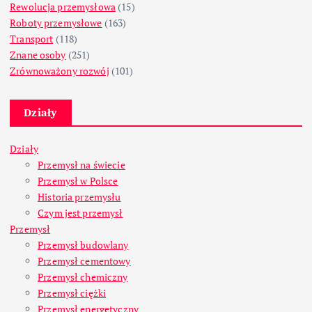
Rewolucja przemysłowa
(15)
Roboty przemysłowe
(163)
Transport
(118)
Znane osoby
(251)
Zrównoważony rozwój
(101)
Działy
Działy
Przemysł na świecie
Przemysł w Polsce
Historia przemysłu
Czym jest przemysł
Przemysł
Przemysł budowlany
Przemysł cementowy
Przemysł chemiczny
Przemysł ciężki
Przemysł energetyczny