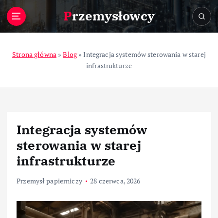
S
Przemysłowcy
k
i
p
t
Strona główna
»
Blog
»
Integracja systemów sterowania w starej
o
infrastrukturze
c
o
n
t
e
Integracja systemów
n
t
sterowania w starej
infrastrukturze
Przemysł papierniczy
28 czerwca, 2026