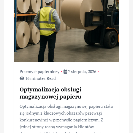
w
p
i
s
u
Przemysł papierniczy
7 sierpnia, 2026
16 minutes Read
Optymalizacja obsługi
magazynowej papieru
Optymalizacja obsługi magazynowej papieru stała
się jednym z kluczowych obszarów przewagi
konkurencyjnej w przemyśle papierniczym. Z
jednej strony rosną wymagania klientów