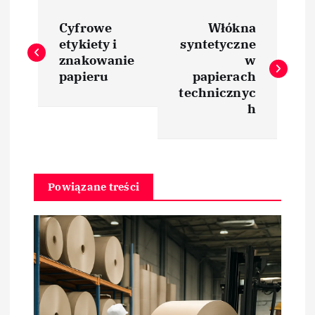
N
Cyfrowe
Włókna
a
etykiety i
syntetyczne
znakowanie
w
w
papieru
papierach
technicznyc
i
h
g
a
Powiązane treści
c
j
a