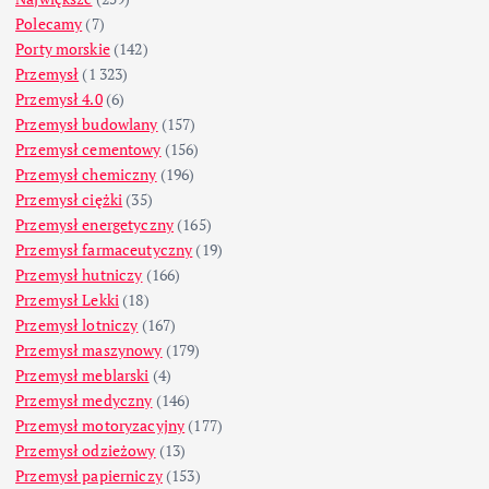
Polecamy
(7)
Porty morskie
(142)
Przemysł
(1 323)
Przemysł 4.0
(6)
Przemysł budowlany
(157)
Przemysł cementowy
(156)
Przemysł chemiczny
(196)
Przemysł ciężki
(35)
Przemysł energetyczny
(165)
Przemysł farmaceutyczny
(19)
Przemysł hutniczy
(166)
Przemysł Lekki
(18)
Przemysł lotniczy
(167)
Przemysł maszynowy
(179)
Przemysł meblarski
(4)
Przemysł medyczny
(146)
Przemysł motoryzacyjny
(177)
Przemysł odzieżowy
(13)
Przemysł papierniczy
(153)