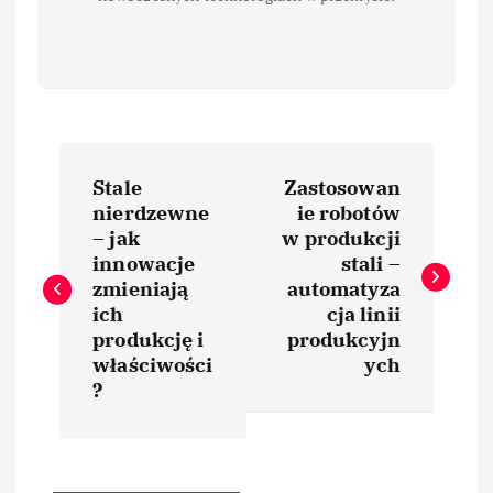
N
Stale
Zastosowan
a
nierdzewne
ie robotów
– jak
w produkcji
w
innowacje
stali –
zmieniają
automatyza
i
ich
cja linii
produkcję i
produkcyjn
właściwości
ych
g
?
a
c