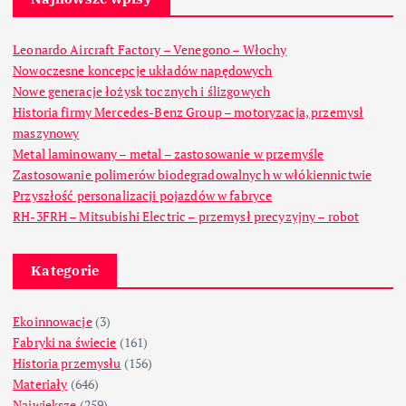
Leonardo Aircraft Factory – Venegono – Włochy
Nowoczesne koncepcje układów napędowych
Nowe generacje łożysk tocznych i ślizgowych
Historia firmy Mercedes-Benz Group – motoryzacja, przemysł
maszynowy
Metal laminowany – metal – zastosowanie w przemyśle
Zastosowanie polimerów biodegradowalnych w włókiennictwie
Przyszłość personalizacji pojazdów w fabryce
RH-3FRH – Mitsubishi Electric – przemysł precyzyjny – robot
Kategorie
Ekoinnowacje
(3)
Fabryki na świecie
(161)
Historia przemysłu
(156)
Materiały
(646)
Największe
(259)