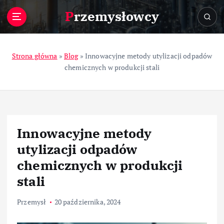
S
Przemysłowcy
k
i
p
t
Strona główna
»
Blog
»
Innowacyjne metody utylizacji odpadów
o
chemicznych w produkcji stali
c
o
n
t
e
Innowacyjne metody
n
t
utylizacji odpadów
chemicznych w produkcji
stali
Przemysł
20 października, 2024