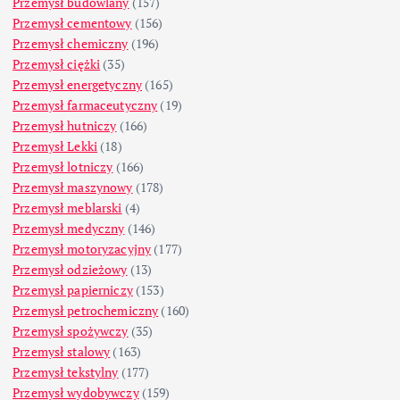
Przemysł budowlany
(157)
Przemysł cementowy
(156)
Przemysł chemiczny
(196)
Przemysł ciężki
(35)
Przemysł energetyczny
(165)
Przemysł farmaceutyczny
(19)
Przemysł hutniczy
(166)
Przemysł Lekki
(18)
Przemysł lotniczy
(166)
Przemysł maszynowy
(178)
Przemysł meblarski
(4)
Przemysł medyczny
(146)
Przemysł motoryzacyjny
(177)
Przemysł odzieżowy
(13)
Przemysł papierniczy
(153)
Przemysł petrochemiczny
(160)
Przemysł spożywczy
(35)
Przemysł stalowy
(163)
Przemysł tekstylny
(177)
Przemysł wydobywczy
(159)