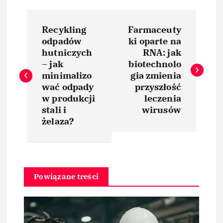
N
Recykling
Farmaceuty
a
odpadów
ki oparte na
hutniczych
RNA: jak
w
– jak
biotechnolo
minimalizo
gia zmienia
i
wać odpady
przyszłość
w produkcji
leczenia
stali i
wirusów
g
żelaza?
a
c
Powiązane treści
j
a