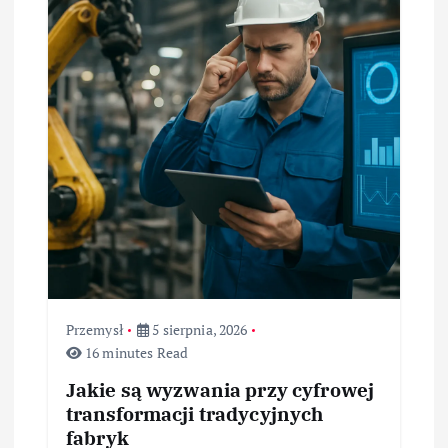
w
p
i
s
u
Przemysł
5 sierpnia, 2026
16 minutes Read
Jakie są wyzwania przy cyfrowej
transformacji tradycyjnych
fabryk