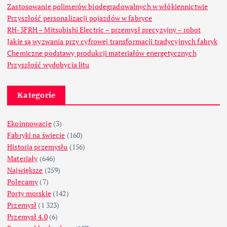
Zastosowanie polimerów biodegradowalnych w włókiennictwie
Przyszłość personalizacji pojazdów w fabryce
RH-3FRH – Mitsubishi Electric – przemysł precyzyjny – robot
Jakie są wyzwania przy cyfrowej transformacji tradycyjnych fabryk
Chemiczne podstawy produkcji materiałów energetycznych
Przyszłość wydobycia litu
Kategorie
Ekoinnowacje
(3)
Fabryki na świecie
(160)
Historia przemysłu
(156)
Materiały
(646)
Największe
(259)
Polecamy
(7)
Porty morskie
(142)
Przemysł
(1 323)
Przemysł 4.0
(6)