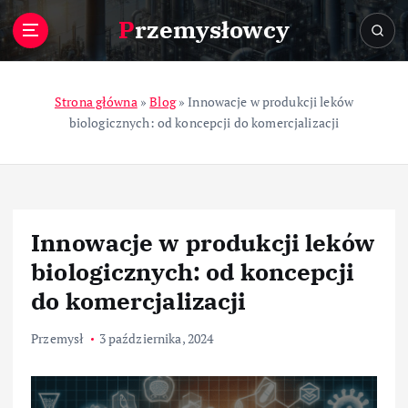
S
Przemysłowcy
k
i
p
t
Strona główna
»
Blog
»
Innowacje w produkcji leków
o
biologicznych: od koncepcji do komercjalizacji
c
o
n
t
e
Innowacje w produkcji leków
n
t
biologicznych: od koncepcji
do komercjalizacji
Przemysł
3 października, 2024