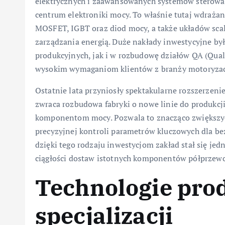
elektrycznych i zaawansowanych systemów sterowan
centrum elektroniki mocy. To właśnie tutaj wdraża
MOSFET, IGBT oraz diod mocy, a także układów sca
zarządzania energią. Duże nakłady inwestycyjne b
produkcyjnych, jak i w rozbudowę działów QA (Qual
wysokim wymaganiom klientów z branży motoryzacy
Ostatnie lata przyniosły spektakularne rozszerzeni
zwraca rozbudowa fabryki o nowe linie do produkc
komponentom mocy. Pozwala to znacząco zwiększy
precyzyjnej kontroli parametrów kluczowych dla be
dzięki tego rodzaju inwestycjom zakład stał się jed
ciągłości dostaw istotnych komponentów półprzew
Technologie produ
specjalizacji