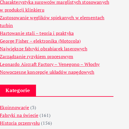
Charakterystyka surowców marglistych stosowanych
w produkcji klinkieru
Zastosowanie węglików spiekanych w elementach
turbin
Hartowanie stali – teoria i praktyka
George Fisher – elektronika (Motorola)
Największe fabryki obrabiarek laserowych
Zarządzanie ryzykiem procesowym
Leonardo Aircraft Factory – Venegono – Włochy
Nowoczesne koncepcje układów napędowych
Kategorie
Ekoinnowacje
(3)
Fabryki na świecie
(161)
Historia przemysłu
(156)