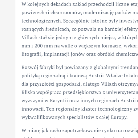
W kolejnych dekadach zakład przechodził liczne et
powierzchni cleanroomów, modernizację parków m
technologicznych. Szczególnie istotne były inwesty
rosnących średnicach, co pozwala na bardziej efek
Villach stał się jednym z głównych miejsc, w który
mm i 200 mm na wafle o większym formacie, wykorz
litografii, implantacji jonów oraz obróbki chemiczn
Rozwój fabryki był powiązany z globalnymi trenda
polityką regionalną i krajową Austrii. Władze lokal
dla przyszłości gospodarki, dlatego Villach otrzymy
Bliska współpraca przedsiębiorstwa z uniwersyteta
wyższymi w Karyntii oraz innych regionach Austrii
innowacji. Ten regionalny klaster technologiczny z
wykwalifikowanych specjalistów z całej Europy.
W miarę jak rosło zapotrzebowanie rynku na rozwi