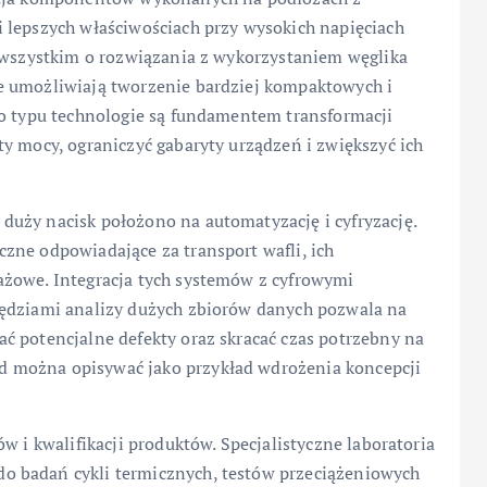
 lepszych właściwościach przy wysokich napięciach
e wszystkim o rozwiązania z wykorzystaniem węglika
e umożliwiają tworzenie bardziej kompaktowych i
go typu technologie są fundamentem transformacji
y mocy, ograniczyć gabaryty urządzeń i zwiększyć ich
uży nacisk położono na automatyzację i cyfryzację.
zne odpowiadające za transport wafli, ich
ażowe. Integracja tych systemów z cyfrowymi
zędziami analizy dużych zbiorów danych pozwala na
ć potencjalne defekty oraz skracać czas potrzebny na
 można opisywać jako przykład wdrożenia koncepcji
w i kwalifikacji produktów. Specjalistyczne laboratoria
o badań cykli termicznych, testów przeciążeniowych