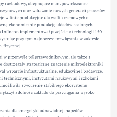
apy rozbudowy, obejmujące m.in. powiększanie
aszynowych oraz wdrażanie nowych generacji procesów
cje w linie produkcyjne dla wafli krzemowych o
tywną ekonomicznie produkcję układów scalonych.
ch Infineon implementował przejście z technologii 150
ystując przy tym najnowsze rozwiązania w zakresie
o-fizycznej.
mi w przemyśle półprzewodnikowym, ale także z
ne dostrzegały strategiczne znaczenie mikroelektroniki
wał wsparcie infrastrukturalne, edukacyjne i badawcze.
mi technicznymi, instytutami naukowymi i szkołami
 umożliwiła stworzenie stabilnego ekosystemu
większył zdolność zakładu do przyciągania wysoko
ązania dla energetyki odnawialnej, napędów