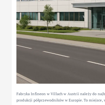
Fabryka Infineon w Villach w Austrii należy do na
produkcji półprzewodników w Europie. To miejsce,