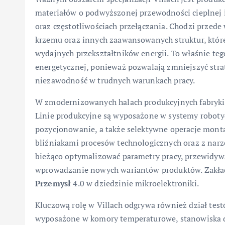
materiałów o podwyższonej przewodności cieplnej i
oraz częstotliwościach przełączania. Chodzi przed
krzemu oraz innych zaawansowanych struktur, któr
wydajnych przekształtników energii. To właśnie te
energetycznej, ponieważ pozwalają zmniejszyć strat
niezawodność w trudnych warunkach pracy.
W zmodernizowanych halach produkcyjnych fabryki d
Linie produkcyjne są wyposażone w systemy robotyc
pozycjonowanie, a także selektywne operacje mont
bliźniakami procesów technologicznych oraz z nar
bieżąco optymalizować parametry pracy, przewidywa
wprowadzanie nowych wariantów produktów. Zakład
Przemysł
4.0 w dziedzinie mikroelektroniki.
Kluczową rolę w Villach odgrywa również dział testó
wyposażone w komory temperaturowe, stanowiska d