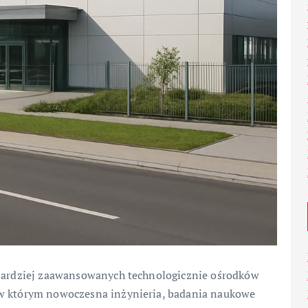
jbardziej zaawansowanych technologicznie ośrodków
 w którym nowoczesna inżynieria, badania naukowe