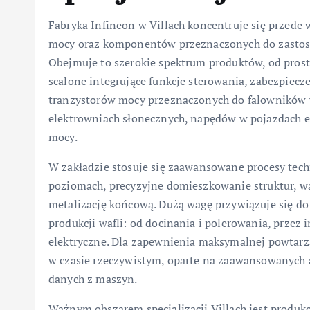
Fabryka Infineon w Villach koncentruje się przede
mocy oraz komponentów przeznaczonych do zastos
Obejmuje to szerokie spektrum produktów, od pros
scalone integrujące funkcje sterowania, zabezpiecz
tranzystorów mocy przeznaczonych do falowników 
elektrowniach słonecznych, napędów w pojazdach e
mocy.
W zakładzie stosuje się zaawansowane procesy techn
poziomach, precyzyjne domieszkowanie struktur, wa
metalizację końcową. Dużą wagę przywiązuje się do 
produkcji wafli: od docinania i polerowania, przez 
elektryczne. Dla zapewnienia maksymalnej powtarz
w czasie rzeczywistym, oparte na zaawansowanych 
danych z maszyn.
Ważnym obszarem specjalizacji Villach jest prod