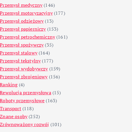
Przemysł medyczny
(146)
Przemysł motoryzacyjny
(177)
Przemysł odzieżowy
(13)
Przemysł papierniczy
(153)
Przemysł petrochemiczny
(161)
Przemysł spożywczy
(35)
Przemysł stalowy
(164)
Przemysł tekstylny
(177)
Przemysł wydobywczy
(159)
Przemysł zbrojeniowy
(156)
Ranking
(4)
Rewolucja przemysłowa
(15)
Roboty przemysłowe
(163)
Transport
(118)
Znane osoby
(252)
Zrównoważony rozwój
(101)