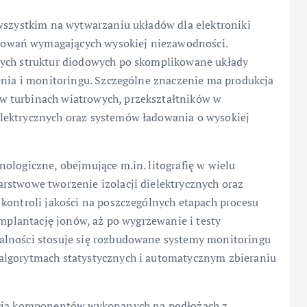
 wszystkim na wytwarzaniu układów dla elektroniki
owań wymagających wysokiej niezawodności.
tych struktur diodowych po skomplikowane układy
enia i monitoringu. Szczególne znaczenie ma produkcja
w turbinach wiatrowych, przekształtników w
lektrycznych oraz systemów ładowania o wysokiej
ologiczne, obejmujące m.in. litografię w wielu
rstwowe tworzenie izolacji dielektrycznych oraz
kontroli jakości na poszczególnych etapach procesu
implantację jonów, aż po wygrzewanie i testy
alności stosuje się rozbudowane systemy monitoringu
algorytmach statystycznych i automatycznym zbieraniu
ukcja komponentów wykonanych na podłożach z