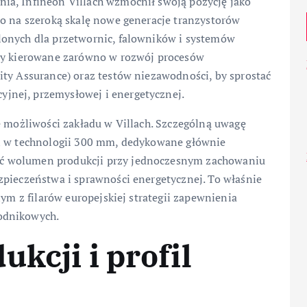
ia, Infineon Villach wzmocnił swoją pozycję jako
no na szeroką skalę nowe generacje tranzystorów
lonych dla przetwornic, falowników i systemów
yły kierowane zarówno w rozwój procesów
ity Assurance) oraz testów niezawodności, by sprostać
jnej, przemysłowej i energetycznej.
e możliwości zakładu w Villach. Szczególną uwagę
ji w technologii 300 mm, dedykowane głównie
ć wolumen produkcji przy jednoczesnym zachowaniu
zpieczeństwa i sprawności energetycznej. To właśnie
nym z filarów europejskiej strategii zapewnienia
odnikowych.
kcji i profil