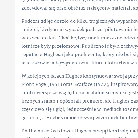
zdecydował się przerobić już nakręcony materiał, 
Podczas zdjęć doszło do kilku tragicznych wypadkó
śmierci, kiedy miał wypadek podczas pilotowania je
wreszcie do kin. Choć krytycy mieli mieszane odcz
lotnicze były przełomowe. Publiczność była zachwyc
reputację Hughesa jako producenta, który nie boi się
jako człowieka łączącego świat filmu i lotnictwa w s
W kolejnych latach Hughes kontynuował swoją prz
Front Page (1931) oraz Scarface (1932), inspirowan
kontrowersje ze względu na brutalne sceny i suges
licznych zmian i opóźniali premierę, ale Hughes zas
częściowo się ugiął, jednocześnie w mediach rozdmuc
gatunku, a Hughes umocnił swój wizerunek buntown
Po II wojnie światowej Hughes przejął kontrolę na