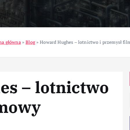
ziały
Przemysł
na główna
»
Blog
»
Howard Hughes – lotnictwo i przemysł fi
s – lotnictwo
lmowy