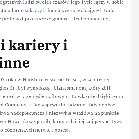
atszych ludzi swoich czasów. Jego życie łączy w sobie
ktakularne sukcesy i dramatyczną izolację. Historia
 próbował przekraczać granice – technologiczne,
 kariery i
zinne
905 roku w Houston, w stanie Teksas, w zamożnej
hes Sr., był wynalazcą i biznesmenem, który zbił
ierceń w przemyśle naftowym. To właśnie dzięki temu
l Company, które zapewniło rodzinie stały dopływ
yła nadopiekuńcza i niezwykle wrażliwa na punkcie
stwo Howarda w sposób, który z dzisiejszej perspektywy
 późniejszych nerwic i obsesji.