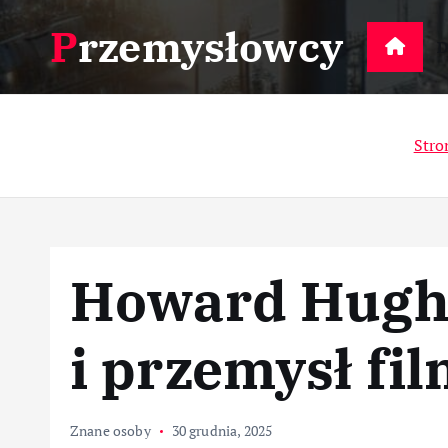
S
Przemysłowcy
k
D
i
p
t
Stro
o
c
o
n
t
Howard Hughe
e
n
t
i przemysł fi
Znane osoby
30 grudnia, 2025