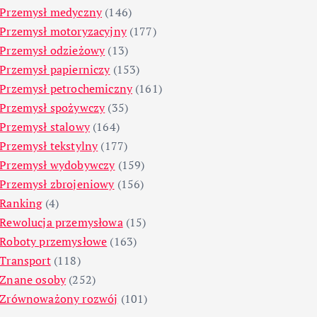
Przemysł medyczny
(146)
Przemysł motoryzacyjny
(177)
Przemysł odzieżowy
(13)
Przemysł papierniczy
(153)
Przemysł petrochemiczny
(161)
Przemysł spożywczy
(35)
Przemysł stalowy
(164)
Przemysł tekstylny
(177)
Przemysł wydobywczy
(159)
Przemysł zbrojeniowy
(156)
Ranking
(4)
Rewolucja przemysłowa
(15)
Roboty przemysłowe
(163)
Transport
(118)
Znane osoby
(252)
Zrównoważony rozwój
(101)