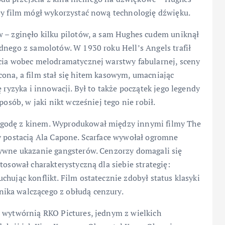
aby film mógł wykorzystać nową technologię dźwięku.
w – zginęło kilku pilotów, a sam Hughes cudem uniknął
dnego z samolotów. W 1930 roku Hell’s Angels trafił
ucia wobec melodramatycznej warstwy fabularnej, sceny
ona, a film stał się hitem kasowym, umacniając
 ryzyka i innowacji. Był to także początek jego legendy
posób, w jaki nikt wcześniej tego nie robił.
ygodę z kinem. Wyprodukował między innymi filmy The
y postacią Ala Capone. Scarface wywołał ogromne
tywne ukazanie gangsterów. Cenzorzy domagali się
tosował charakterystyczną dla siebie strategię:
hując konflikt. Film ostatecznie zdobył status klasyki
ika walczącego z obłudą cenzury.
d wytwórnią RKO Pictures, jednym z wielkich