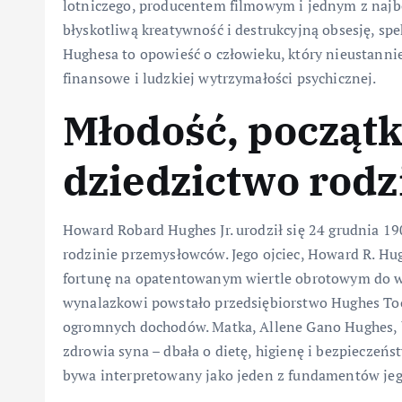
lotniczego, producentem filmowym i jednym z najbog
błyskotliwą kreatywność i destrukcyjną obsesję, spe
Hughesa to opowieść o człowieku, który nieustannie
finansowe i ludzkiej wytrzymałości psychicznej.
Młodość, początki
dziedzictwo rod
Howard Robard Hughes Jr. urodził się 24 grudnia 1
rodzinie przemysłowców. Jego ojciec, Howard R. Hug
fortunę na opatentowanym wiertle obrotowym do w
wynalazkowi powstało przedsiębiorstwo Hughes Too
ogromnych dochodów. Matka, Allene Gano Hughes, b
zdrowia syna – dbała o dietę, higienę i bezpieczeń
bywa interpretowany jako jeden z fundamentów jego