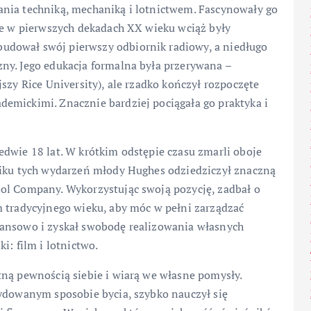
nia techniką, mechaniką i lotnictwem. Fascynowały go
re w pierwszych dekadach XX wieku wciąż były
dował swój pierwszy odbiornik radiowy, a niedługo
ny. Jego edukacja formalna była przerywana –
szy Rice University), ale rzadko kończył rozpoczęte
emickimi. Znacznie bardziej pociągała go praktyka i
dwie 18 lat. W krótkim odstępie czasu zmarli oboje
niku tych wydarzeń młody Hughes odziedziczył znaczną
ol Company. Wykorzystując swoją pozycję, zadbał o
m tradycyjnego wieku, aby móc w pełni zarządzać
nansowo i zyskał swobodę realizowania własnych
i: film i lotnictwo.
tną pewnością siebie i wiarą we własne pomysły.
cydowanym sposobie bycia, szybko nauczył się