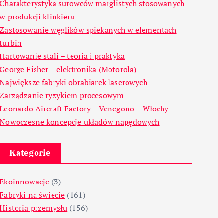
Charakterystyka surowców marglistych stosowanych
w produkcji klinkieru
Zastosowanie węglików spiekanych w elementach
turbin
Hartowanie stali – teoria i praktyka
George Fisher – elektronika (Motorola)
Największe fabryki obrabiarek laserowych
Zarządzanie ryzykiem procesowym
Leonardo Aircraft Factory – Venegono – Włochy
Nowoczesne koncepcje układów napędowych
Kategorie
Ekoinnowacje
(3)
Fabryki na świecie
(161)
Historia przemysłu
(156)