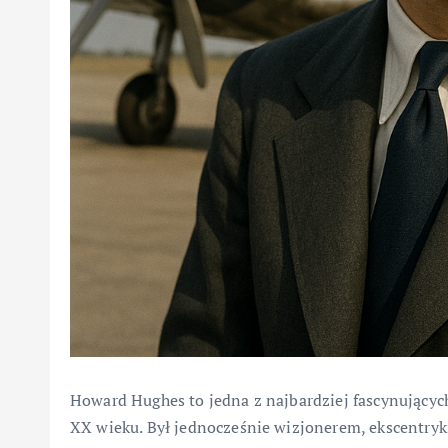
Howard Hughes to jedna z najbardziej fascynujący
XX wieku. Był jednocześnie wizjonerem, ekscentryk