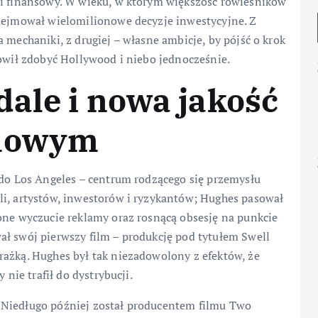
 i finansowy. W wieku, w którym większość rówieśników
odejmował wielomilionowe decyzje inwestycyjne. Z
 mechaniki, z drugiej – własne ambicje, by pójść o krok
nowił zdobyć Hollywood i niebo jednocześnie.
ale i nowa jakość
lmowym
 do Los Angeles – centrum rodzącego się przemysłu
li, artystów, inwestorów i ryzykantów; Hughes pasował
one wyczucie reklamy oraz rosnącą obsesję na punkcie
ał swój pierwszy film – produkcję pod tytułem Swell
rażką. Hughes był tak niezadowolony z efektów, że
 nie trafił do dystrybucji.
 Niedługo później został producentem filmu Two