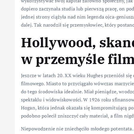
wykorzystywać swój kapitał zarówno społeczny, jak
dopiero zaczynała studia lub pierwszą pracę, on p
jednej strony ciążyła nad nim legenda ojca-geniusza
dalej. Tak narodził się przemysłowiec, który posta
Hollywood, skand
w przemyśle fi
Jeszcze w latach 20. XX wieku Hughes przeniósł się
filmowego. Miasto to przyciągało wówczas marzycie
do tego środowiska idealnie. Miał pieniądze, wrodz
spektaklu i widowiskowości. W 1926 roku sfinansow
Hogan, która jednak okazała się kompromitującą po
podobno polecił zniszczyć cały materiał, a film nigdy
Niepowodzenie nie zniechęciło młodego potentata.