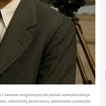
ch i zarazem enigmatycznych postaci amerykańskiego
iem, rekordzistą przestworzy, potentatem przemysłu