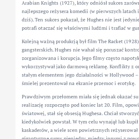
Arabian Knights (1927), który odniósł sukces zarówn
najlepszego reżysera komedii (w pierwszych latach 
dziś). Ten sukces pokazał, że Hughes nie jest jedyn
potrafi otaczać się właściwymi ludźmi i trafiać w g
Kolejną ważną produkcją był film The Racket (1928
gangsterskich. Hughes nie wahał się poruszać kontr
zorganizowana i korupcja. Jego filmy często napoty
wykorzystywał jako darmową reklamę. Konflikty z or
stałym elementem jego działalności w Hollywood – 
śmielej prezentował na ekranie przemoc i erotykę.
Prawdziwym przełomem miała się jednak okazać supe
realizację rozpoczęto pod koniec lat 20. Film, opow
światowej, stał się obsesją Hughesa. Chciał stworzy
kiedykolwiek powstał. W tym celu wynajął lub kupił
kaskaderów, a wiele scen powietrznych reżyserował 
gigantyczne sumy pieniędzy, między innymi z powo