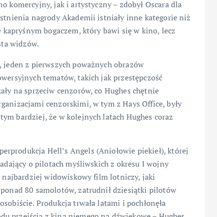
o komercyjny, jak i artystyczny – zdobył Oscara dla
istnienia nagrody Akademii istniały inne kategorie niż
ie kapryśnym bogaczem, który bawi się w kino, lecz
usta widzów.
), jeden z pierwszych poważnych obrazów
owersyjnych tematów, takich jak przestępczość
kały na sprzeciw cenzorów, co Hughes chętnie
ganizacjami cenzorskimi, w tym z Hays Office, były
tym bardziej, że w kolejnych latach Hughes coraz
rprodukcja Hell’s Angels (Aniołowie piekieł), której
iadający o pilotach myśliwskich z okresu I wojny
ć najbardziej widowiskowy film lotniczy, jaki
 ponad 80 samolotów, zatrudnił dziesiątki pilotów
osobiście. Produkcja trwała latami i pochłonęła
du przejścia z kina niemego na dźwiękowe – Hughes