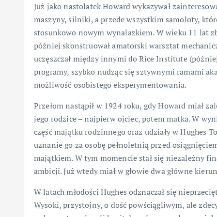
Już jako nastolatek Howard wykazywał zainteresowa
maszyny, silniki, a przede wszystkim samoloty, któ
stosunkowo nowym wynalazkiem. W wieku 11 lat zbu
później skonstruował amatorski warsztat mechanicz
uczęszczał między innymi do Rice Institute (później
programy, szybko nudząc się sztywnymi ramami akad
możliwość osobistego eksperymentowania.
Przełom nastąpił w 1924 roku, gdy Howard miał zale
jego rodzice – najpierw ojciec, potem matka. W wy
część majątku rodzinnego oraz udziały w Hughes To
uznanie go za osobę pełnoletnią przed osiągnięcie
majątkiem. W tym momencie stał się niezależny fi
ambicji. Już wtedy miał w głowie dwa główne kierunk
W latach młodości Hughes odznaczał się nieprzecię
Wysoki, przystojny, o dość powściągliwym, ale zde