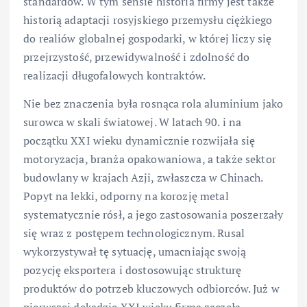
standardów. W tym sensie historia firmy jest także
historią adaptacji rosyjskiego przemysłu ciężkiego
do realiów globalnej gospodarki, w której liczy się
przejrzystość, przewidywalność i zdolność do
realizacji długofalowych kontraktów.
Nie bez znaczenia była rosnąca rola aluminium jako
surowca w skali światowej. W latach 90. i na
początku XXI wieku dynamicznie rozwijała się
motoryzacja, branża opakowaniowa, a także sektor
budowlany w krajach Azji, zwłaszcza w Chinach.
Popyt na lekki, odporny na korozję metal
systematycznie rósł, a jego zastosowania poszerzały
się wraz z postępem technologicznym. Rusal
wykorzystywał tę sytuację, umacniając swoją
pozycję eksportera i dostosowując strukturę
produktów do potrzeb kluczowych odbiorców. Już w
pierwszej dekadzie XXI wieku firma zaczęła