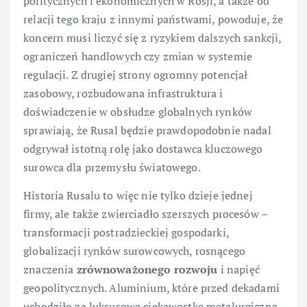
politycznych i ekonomicznych w Rosji, a także od
relacji tego kraju z innymi państwami, powoduje, że
koncern musi liczyć się z ryzykiem dalszych sankcji,
ograniczeń handlowych czy zmian w systemie
regulacji. Z drugiej strony ogromny potencjał
zasobowy, rozbudowana infrastruktura i
doświadczenie w obsłudze globalnych rynków
sprawiają, że Rusal będzie prawdopodobnie nadal
odgrywał istotną rolę jako dostawca kluczowego
surowca dla przemysłu światowego.
Historia Rusalu to więc nie tylko dzieje jednej
firmy, ale także zwierciadło szerszych procesów –
transformacji postradzieckiej gospodarki,
globalizacji rynków surowcowych, rosnącego
znaczenia
zrównoważonego rozwoju
i napięć
geopolitycznych. Aluminium, które przed dekadami
uchodziło za luksusową ciekawostkę metalurgiczną,