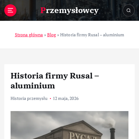
S
Przemysłowcy
k
i
p
t
Strona główna
»
Blog
»
Historia firmy Rusal – aluminium
o
c
o
n
t
Historia firmy Rusal –
e
n
aluminium
t
Historia przemysłu
12 maja, 2026