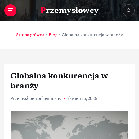
S
Przemysłowcy
k
i
p
t
Strona główna
»
Blog
»
Globalna konkurencja w branży
o
c
o
n
t
Globalna konkurencja w
e
n
branży
t
Przemysł petrochemiczny
3 kwietnia, 2026