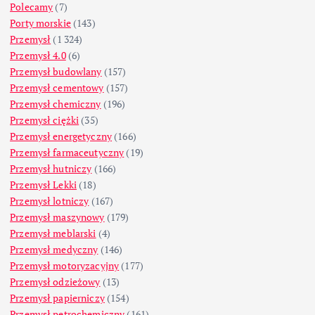
Polecamy
(7)
Porty morskie
(143)
Przemysł
(1 324)
Przemysł 4.0
(6)
Przemysł budowlany
(157)
Przemysł cementowy
(157)
Przemysł chemiczny
(196)
Przemysł ciężki
(35)
Przemysł energetyczny
(166)
Przemysł farmaceutyczny
(19)
Przemysł hutniczy
(166)
Przemysł Lekki
(18)
Przemysł lotniczy
(167)
Przemysł maszynowy
(179)
Przemysł meblarski
(4)
Przemysł medyczny
(146)
Przemysł motoryzacyjny
(177)
Przemysł odzieżowy
(13)
Przemysł papierniczy
(154)
Przemysł petrochemiczny
(161)