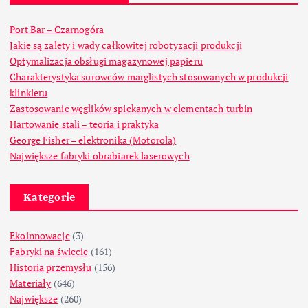
Port Bar – Czarnogóra
Jakie są zalety i wady całkowitej robotyzacji produkcji
Optymalizacja obsługi magazynowej papieru
Charakterystyka surowców marglistych stosowanych w produkcji
klinkieru
Zastosowanie węglików spiekanych w elementach turbin
Hartowanie stali – teoria i praktyka
George Fisher – elektronika (Motorola)
Największe fabryki obrabiarek laserowych
Kategorie
Ekoinnowacje
(3)
Fabryki na świecie
(161)
Historia przemysłu
(156)
Materiały
(646)
Największe
(260)