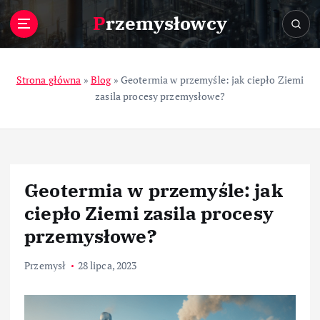
S
Przemysłowcy
k
i
p
t
Strona główna
»
Blog
»
Geotermia w przemyśle: jak ciepło Ziemi
o
zasila procesy przemysłowe?
c
o
n
t
e
Geotermia w przemyśle: jak
n
t
ciepło Ziemi zasila procesy
przemysłowe?
Przemysł
28 lipca, 2023