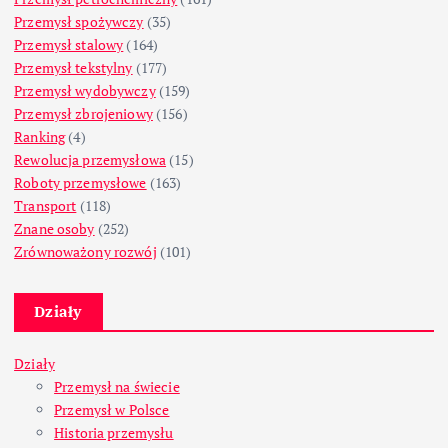
Przemysł spożywczy
(35)
Przemysł stalowy
(164)
Przemysł tekstylny
(177)
Przemysł wydobywczy
(159)
Przemysł zbrojeniowy
(156)
Ranking
(4)
Rewolucja przemysłowa
(15)
Roboty przemysłowe
(163)
Transport
(118)
Znane osoby
(252)
Zrównoważony rozwój
(101)
Działy
Działy
Przemysł na świecie
Przemysł w Polsce
Historia przemysłu