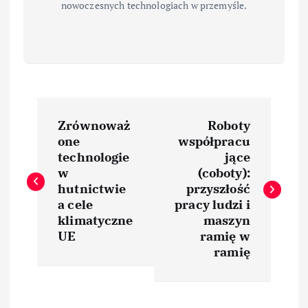
nowoczesnych technologiach w przemyśle.
N
Zrównoważ
Roboty
a
one
współpracu
technologie
jące
w
w
(coboty):
hutnictwie
przyszłość
i
a cele
pracy ludzi i
klimatyczne
maszyn
UE
ramię w
g
ramię
a