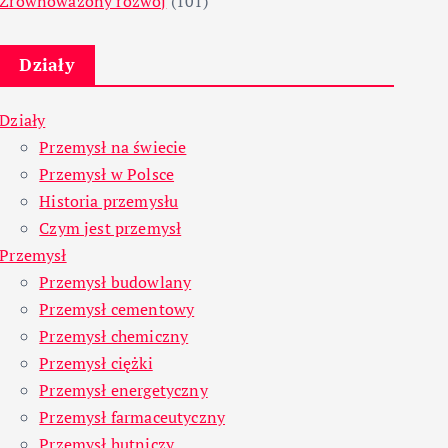
Zrównoważony rozwój
(101)
Działy
Działy
Przemysł na świecie
Przemysł w Polsce
Historia przemysłu
Czym jest przemysł
Przemysł
Przemysł budowlany
Przemysł cementowy
Przemysł chemiczny
Przemysł ciężki
Przemysł energetyczny
Przemysł farmaceutyczny
Przemysł hutniczy