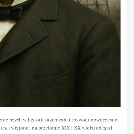
żniejszych w historii przemysłu i rozwoju nowoczesnej
orca i wizjoner na przełomie XIX i XX wieku odegrał