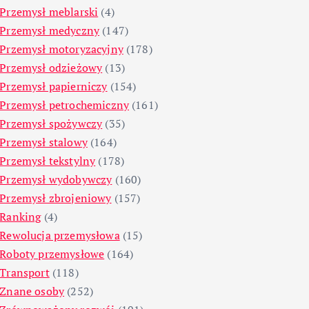
Przemysł meblarski
(4)
Przemysł medyczny
(147)
Przemysł motoryzacyjny
(178)
Przemysł odzieżowy
(13)
Przemysł papierniczy
(154)
Przemysł petrochemiczny
(161)
Przemysł spożywczy
(35)
Przemysł stalowy
(164)
Przemysł tekstylny
(178)
Przemysł wydobywczy
(160)
Przemysł zbrojeniowy
(157)
Ranking
(4)
Rewolucja przemysłowa
(15)
Roboty przemysłowe
(164)
Transport
(118)
Znane osoby
(252)