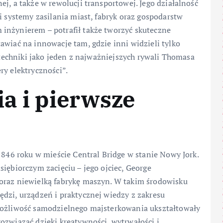
j, a także w rewolucji transportowej. Jego działalność
i systemy zasilania miast, fabryk oraz gospodarstw
inżynierem – potrafił także tworzyć skuteczne
awiać na innowacje tam, gdzie inni widzieli tylko
i techniki jako jeden z najważniejszych rywali Thomasa
ry elektryczności”.
ia i pierwsze
1846 roku w mieście Central Bridge w stanie Nowy Jork.
iębiorczym zacięciu – jego ojciec, George
oraz niewielką fabrykę maszyn. W takim środowisku
dzi, urządzeń i praktycznej wiedzy z zakresu
 możliwość samodzielnego majsterkowania ukształtowały
ozwiązać dzięki kreatywności, wytrwałości i