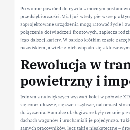
Po wojnie powrócił do cywila z mocnym postanowie
przedsiębiorczości. Miał już wtedy pierwsze prakt
zaprojektowane urządzenia mogą ratować życie i zwi
połączenie doświadczeń frontowych, zaplecza rodz
jego dalszej kariery. W bardzo krótkim czasie zaczę
nazwiskiem, a wiele z nich wiązało się z kluczowy
Rewolucja w tra
powietrzny i im
Jednym z największych wyzwań kolei w połowie XIX 
się coraz dłuższe, cięższe i szybsze, natomiast s
do życzenia. Hamulce obsługiwane były ręcznie prze
dachach wagonów i uruchamiali je pojedynczo. Taki
samych pracowników, lecz także nieskuteczne – drog