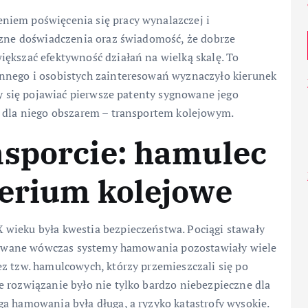
niem poświęcenia się pracy wynalazczej i
yczne doświadczenia oraz świadomość, że dobrze
ększać efektywność działań na wielką skalę. To
innego i osobistych zainteresowań wyznaczyło kierunek
ły się pojawiać pierwsze patenty sygnowane jego
m dla niego obszarem – transportem kolejowym.
nsporcie: hamulec
perium kolejowe
wieku była kwestia bezpieczeństwa. Pociągi stawały
tosowane wówczas systemy hamowania pozostawiały wiele
z tzw. hamulcowych, którzy przemieszczali się po
e rozwiązanie było nie tylko bardzo niebezpieczne dla
a hamowania była długa, a ryzyko katastrofy wysokie.