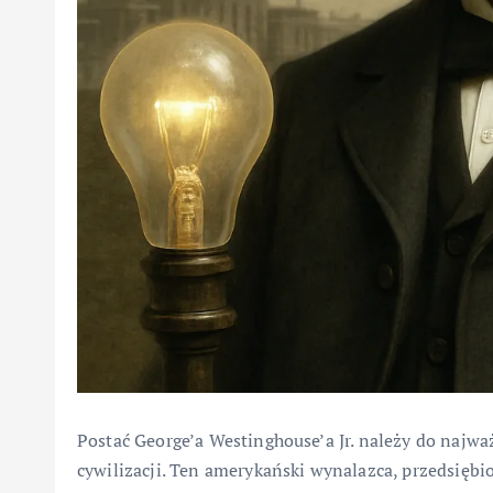
Postać George’a Westinghouse’a Jr. należy do najwa
cywilizacji. Ten amerykański wynalazca, przedsiębi