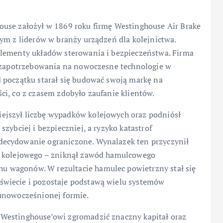
ouse założył w 1869 roku firmę Westinghouse Air Brake
ym z liderów w branży urządzeń dla kolejnictwa.
elementy układów sterowania i bezpieczeństwa. Firma
o zapotrzebowania na nowoczesne technologie w
 początku starał się budować swoją markę na
ci, co z czasem zdobyło zaufanie klientów.
ejszył liczbę wypadków kolejowych oraz podniósł
zybciej i bezpieczniej, a ryzyko katastrof
decydowanie ograniczone. Wynalazek ten przyczynił
u kolejowego – zniknął zawód hamulcowego
 wagonów. W rezultacie hamulec powietrzny stał się
wiecie i pozostaje podstawą wielu systemów
 unowocześnionej formie.
Westinghouse’owi zgromadzić znaczny kapitał oraz