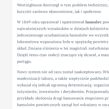
Westinghouse dostrzegł w tym problem techniczny,
korzyści zarówno ekonomiczne, jak i społeczne.
W 1869 roku opracował i opatentował
hamulec
powi
najważniejszych wynalazków w dziejach kolejnictwa
jednoczesnego uruchamiania hamulców we wszystkic
lokomotywa wyposażona była w sprężarkę powietrza
skład. Zmiana ciśnienia w tej magistrali natychmi
Dzięki temu czas reakcji znacząco się skracał, a m
pociągu.
Nowy system nie od razu został zaakceptowany. Właś
modernizacji taboru, a także sceptycznie podchodz
wykazał się jednak ogromną determinacją: organizo
inżynierów, inwestorów i decydentów. Przeprowadza
przykłady skrócenia drogi hamowania stopniowo pr
hamulców powietrznych zaczął być wdrażany w coraz