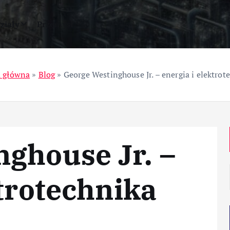
ziały
Przemysł
a główna
»
Blog
»
George Westinghouse Jr. – energia i elektrot
ghouse Jr. –
ktrotechnika