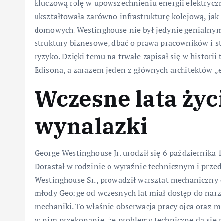
kluczową rolę w upowszechnieniu energii elektryczne
ukształtowała zarówno infrastrukturę kolejową, jak 
domowych. Westinghouse nie był jedynie genialnym 
struktury biznesowe, dbać o prawa pracowników i st
ryzyko. Dzięki temu na trwałe zapisał się w histori
Edisona, a zarazem jeden z głównych architektów „e
Wczesne lata życ
wynalazki
George Westinghouse Jr. urodził się 6 października 
Dorastał w rodzinie o wyraźnie technicznym i przeds
Westinghouse Sr., prowadził warsztat mechaniczny 
młody George od wczesnych lat miał dostęp do narzę
mechaniki. To właśnie obserwacja pracy ojca oraz
w nim przekonanie, że problemy techniczne da się r