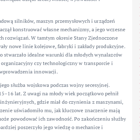
budową silników, maszyn przemysłowych i urządzeń
 zaczął konstruować własne mechanizmy, a jego wczesne
ych rozwiązań. W tamtym okresie Stany Zjednoczone
ły nowe linie kolejowe, fabryki i zakłady produkcyjne.
co stwarzało idealne warunki dla młodych wynalazców
 organizacyjny czy technologiczny w transporcie i
 wprowadzenia innowacji.
jego służba wojskowa podczas wojny secesyjnej.
 15–16 lat. Z uwagi na młody wiek początkowo pełnił
k inżynieryjnych, gdzie miał do czynienia z maszynami,
czenie uświadomiło mu, jak kluczowe znaczenie mają
y może powodować ich zawodność. Po zakończeniu służby
bardziej poszerzyło jego wiedzę o mechanice i