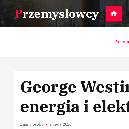
S
Przemysłowcy
k
D
i
p
t
Stron
o
c
o
n
t
George Westin
e
n
t
energia i ele
Znane osoby
7 lipca, 2026