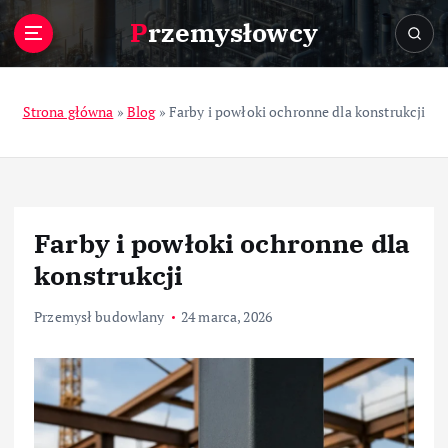
S
Przemysłowcy
k
i
p
t
Strona główna
»
Blog
»
Farby i powłoki ochronne dla konstrukcji
o
c
o
n
t
Farby i powłoki ochronne dla
e
n
konstrukcji
t
Przemysł budowlany
24 marca, 2026