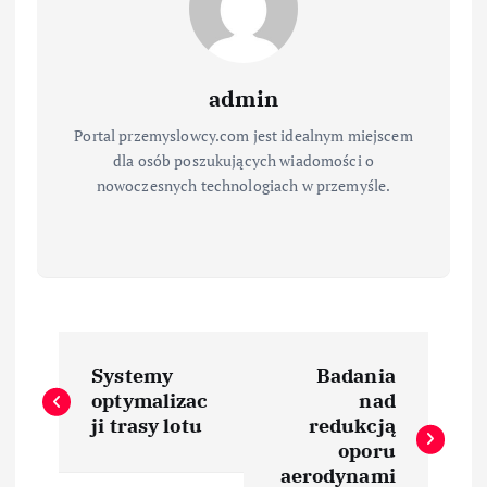
admin
Portal przemyslowcy.com jest idealnym miejscem
dla osób poszukujących wiadomości o
nowoczesnych technologiach w przemyśle.
N
Systemy
Badania
a
optymalizac
nad
ji trasy lotu
redukcją
w
oporu
aerodynami