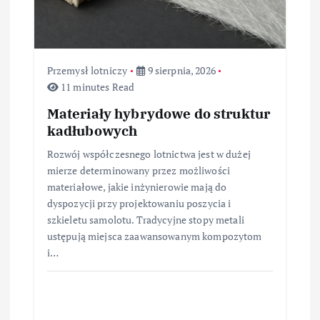
s
u
Przemysł lotniczy
9 sierpnia, 2026
11 minutes Read
Materiały hybrydowe do struktur
kadłubowych
Rozwój współczesnego lotnictwa jest w dużej
mierze determinowany przez możliwości
materiałowe, jakie inżynierowie mają do
dyspozycji przy projektowaniu poszycia i
szkieletu samolotu. Tradycyjne stopy metali
ustępują miejsca zaawansowanym kompozytom
i…