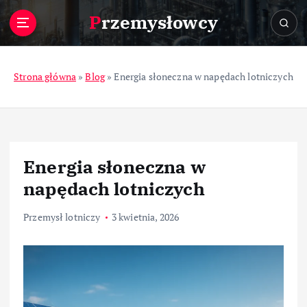
S
Przemysłowcy
k
i
p
t
Strona główna
»
Blog
»
Energia słoneczna w napędach lotniczych
o
c
o
n
t
Energia słoneczna w
e
n
napędach lotniczych
t
Przemysł lotniczy
3 kwietnia, 2026