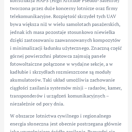
konstrukcja HAPS (High Altitude Pseudo-Satellite)
tworzona przez duże koncerny lotnicze oraz firmy
telekomunikacyjne. Rozpiętość skrzydeł tych UAV
bywa większa niż w wielu samolotach pasażerskich,
jednak ich masa pozostaje stosunkowo niewielka
dzięki zastosowaniu zaawansowanych kompozytów
i minimalizacji ładunku użytecznego. Znaczną część
górnej powierzchni płatowca zajmują panele
fotowoltaiczne połączone w wydajne sekcje, a w
kadłubie i skrzydłach rozmieszczone są moduły
akumulatorów. Taki układ umożliwia zachowanie
ciągłości zasilania systemów misji – radarów, kamer,
transponderów i urządzeń komunikacyjnych –
niezależnie od pory dnia.
W obszarze lotnictwa cywilnego i regionalnego
energia słoneczna jest obecnie postrzegana głównie
jako uzupełniające źródło zasilania. Prowadzi się