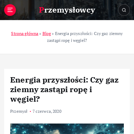
S
Przemysłowcy
k
i
p
t
Strona główna
»
Blog
»
Energia przyszłości: Czy gaz ziemny
o
zastąpi ropę i węgiel?
c
o
n
t
e
Energia przyszłości: Czy gaz
n
t
ziemny zastąpi ropę i
węgiel?
Przemysł
7 czerwca, 2020