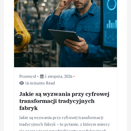
p
i
s
u
Przemysł
5 sierpnia, 2026
16 minutes Read
Jakie są wyzwania przy cyfrowej
transformacji tradycyjnych
fabryk
Jakie są wyzwania przy cyfrowej transformacji
tradycyjnych fabryk – to pytanie, z którym mierzy
się coraz więcej przedsiębiorstw produkcyjnych