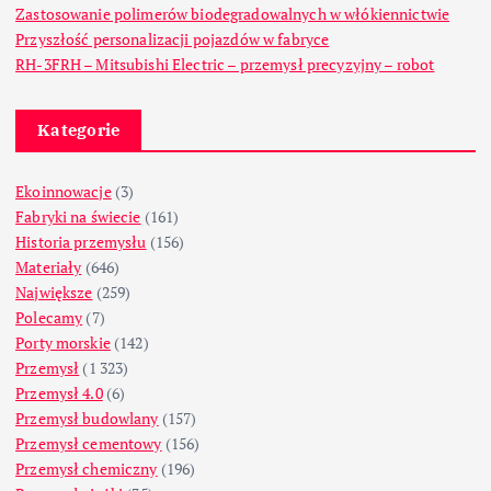
Zastosowanie polimerów biodegradowalnych w włókiennictwie
Przyszłość personalizacji pojazdów w fabryce
RH-3FRH – Mitsubishi Electric – przemysł precyzyjny – robot
Kategorie
Ekoinnowacje
(3)
Fabryki na świecie
(161)
Historia przemysłu
(156)
Materiały
(646)
Największe
(259)
Polecamy
(7)
Porty morskie
(142)
Przemysł
(1 323)
Przemysł 4.0
(6)
Przemysł budowlany
(157)
Przemysł cementowy
(156)
Przemysł chemiczny
(196)