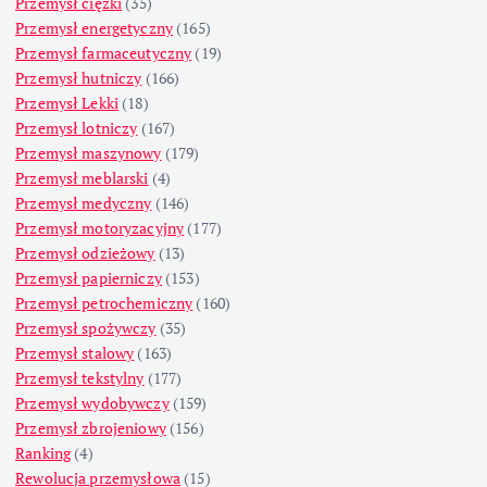
Przemysł ciężki
(35)
Przemysł energetyczny
(165)
Przemysł farmaceutyczny
(19)
Przemysł hutniczy
(166)
Przemysł Lekki
(18)
Przemysł lotniczy
(167)
Przemysł maszynowy
(179)
Przemysł meblarski
(4)
Przemysł medyczny
(146)
Przemysł motoryzacyjny
(177)
Przemysł odzieżowy
(13)
Przemysł papierniczy
(153)
Przemysł petrochemiczny
(160)
Przemysł spożywczy
(35)
Przemysł stalowy
(163)
Przemysł tekstylny
(177)
Przemysł wydobywczy
(159)
Przemysł zbrojeniowy
(156)
Ranking
(4)
Rewolucja przemysłowa
(15)