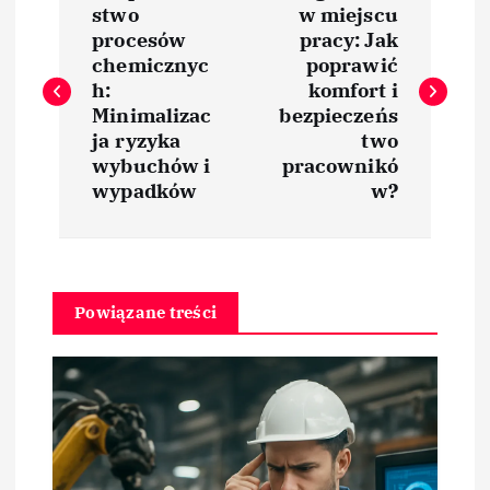
a
stwo
w miejscu
procesów
pracy: Jak
w
chemicznyc
poprawić
h:
komfort i
i
Minimalizac
bezpieczeńs
ja ryzyka
two
wybuchów i
pracownikó
g
wypadków
w?
a
c
Powiązane treści
j
a
w