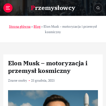
S
Przemysłowcy
k
i
p
t
Strona główna
»
Blog
»
Elon Musk – motoryzacja i przemysł
o
kosmiczny
c
o
n
t
e
Elon Musk – motoryzacja i
n
t
przemysł kosmiczny
Znane osoby
25 grudnia, 2025