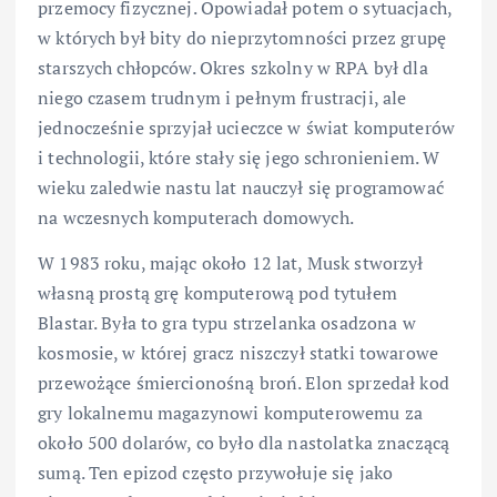
przemocy fizycznej. Opowiadał potem o sytuacjach,
w których był bity do nieprzytomności przez grupę
starszych chłopców. Okres szkolny w RPA był dla
niego czasem trudnym i pełnym frustracji, ale
jednocześnie sprzyjał ucieczce w świat komputerów
i technologii, które stały się jego schronieniem. W
wieku zaledwie nastu lat nauczył się programować
na wczesnych komputerach domowych.
W 1983 roku, mając około 12 lat, Musk stworzył
własną prostą grę komputerową pod tytułem
Blastar. Była to gra typu strzelanka osadzona w
kosmosie, w której gracz niszczył statki towarowe
przewożące śmiercionośną broń. Elon sprzedał kod
gry lokalnemu magazynowi komputerowemu za
około 500 dolarów, co było dla nastolatka znaczącą
sumą. Ten epizod często przywołuje się jako