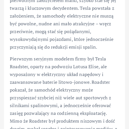
pierwotnym założycielem marki, szybko stał się jej
twarzą i kluczowym decydentem. Tesla powstała z
założeniem, że samochody elektryczne nie muszą
być powolne, nudne ani mało atrakcyjne – wręcz
przeciwnie, mogą stać się pożądanymi,
wysokowydajnymi pojazdami, które jednocześnie
przyczyniają się do redukcji emisji spalin.
Pierwszym seryjnym modelem firmy był Tesla
Roadster, oparty na podwoziu Lotusa Elise, ale
wyposażony w elektryczny układ napędowy i
zaawansowane baterie litowo-jonowe. Roadster
pokazał, że samochód elektryczny może
przyspieszać szybciej niż wiele aut sportowych z
silnikami spalinowymi, a jednocześnie oferować
zasięg pozwalający na codzienną eksploatację.
Mimo że Roadster był produktem niszowym i dość
drogim, zyskał rozgłos i zainteresowanie mediów, a