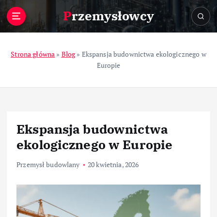
S
Przemysłowcy
k
i
p
t
Strona główna
»
Blog
»
Ekspansja budownictwa ekologicznego w
o
Europie
c
o
n
t
e
Ekspansja budownictwa
n
t
ekologicznego w Europie
Przemysł budowlany
20 kwietnia, 2026