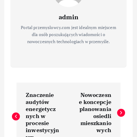
admin
Portal przemyslowcy.com jest idealnym miejscem
dla osób poszukujących wiadomości o
nowoczesnych technologiach w przemyśle.
N
Znaczenie
Nowoczesn
a
audytów
e koncepcje
energetycz
planowania
w
nych w
osiedli
procesie
mieszkanio
i
inwestycyjn
wych