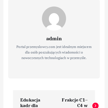
admin
Portal przemyslowcy.com jest idealnym miejscem
dla osób poszukujących wiadomości o
nowoczesnych technologiach w przemyśle.
N
Edukacja
Frakcje C1–
a
kadr dla
C4 w