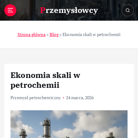
S
Przemysłowcy
k
i
p
t
Strona główna
»
Blog
»
Ekonomia skali w petrochemii
o
c
o
n
t
Ekonomia skali w
e
n
petrochemii
t
Przemysł petrochemiczny
24 marca, 2026