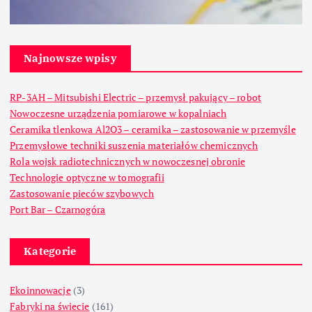
Najnowsze wpisy
RP-3AH – Mitsubishi Electric – przemysł pakujący – robot
Nowoczesne urządzenia pomiarowe w kopalniach
Ceramika tlenkowa Al2O3 – ceramika – zastosowanie w przemyśle
Przemysłowe techniki suszenia materiałów chemicznych
Rola wojsk radiotechnicznych w nowoczesnej obronie
Technologie optyczne w tomografii
Zastosowanie pieców szybowych
Port Bar – Czarnogóra
Kategorie
Ekoinnowacje
(3)
Fabryki na świecie
(161)