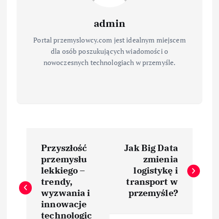
admin
Portal przemyslowcy.com jest idealnym miejscem
dla osób poszukujących wiadomości o
nowoczesnych technologiach w przemyśle.
N
Przyszłość
Jak Big Data
a
przemysłu
zmienia
lekkiego –
logistykę i
w
trendy,
transport w
wyzwania i
przemyśle?
i
innowacje
technologic