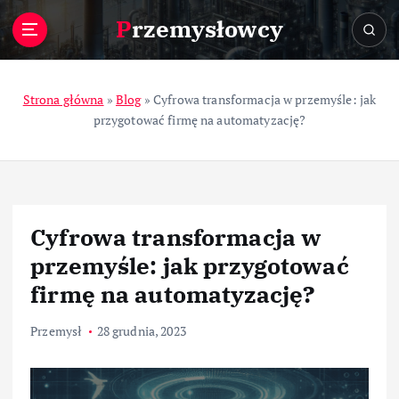
S
Przemysłowcy
k
i
p
t
Strona główna
»
Blog
»
Cyfrowa transformacja w przemyśle: jak
o
przygotować firmę na automatyzację?
c
o
n
t
e
Cyfrowa transformacja w
n
t
przemyśle: jak przygotować
firmę na automatyzację?
Przemysł
28 grudnia, 2023