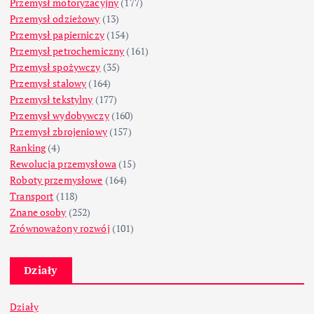
Przemysł motoryzacyjny
(177)
Przemysł odzieżowy
(13)
Przemysł papierniczy
(154)
Przemysł petrochemiczny
(161)
Przemysł spożywczy
(35)
Przemysł stalowy
(164)
Przemysł tekstylny
(177)
Przemysł wydobywczy
(160)
Przemysł zbrojeniowy
(157)
Ranking
(4)
Rewolucja przemysłowa
(15)
Roboty przemysłowe
(164)
Transport
(118)
Znane osoby
(252)
Zrównoważony rozwój
(101)
Działy
Działy