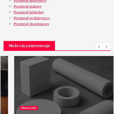
Przemysł spożywczy
Przemysł stalowy
Przemysł tekstylny
Przemysł wydobywczy
Przemysł zbrojeniowy
Może cię zainteresuje
Materiały