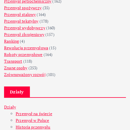
Przemysł petrochemiczny
(162)
Przemysł spożywczy
(35)
Przemysł stalowy
(164)
Przemysł tekstylny
(178)
Przemysł wydobywczy
(160)
Przemysł zbrojeniowy
(157)
Ranking
(4)
Rewolucja przemysłowa
(15)
Roboty przemysłowe
(164)
Transport
(118)
Znane osoby
(253)
Zrównoważony rozwój
(101)
Działy
Działy
Przemysł na świecie
Przemysł w Polsce
Historia przemysłu