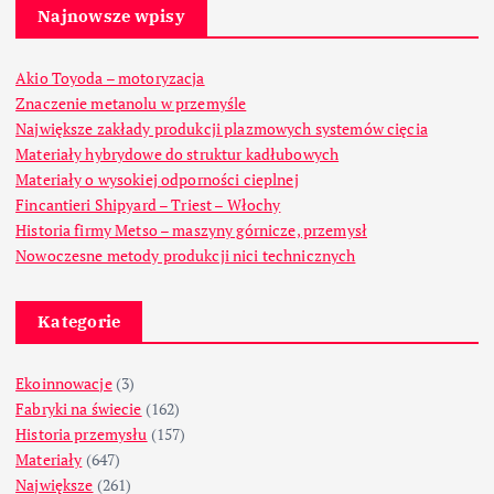
Najnowsze wpisy
Akio Toyoda – motoryzacja
Znaczenie metanolu w przemyśle
Największe zakłady produkcji plazmowych systemów cięcia
Materiały hybrydowe do struktur kadłubowych
Materiały o wysokiej odporności cieplnej
Fincantieri Shipyard – Triest – Włochy
Historia firmy Metso – maszyny górnicze, przemysł
Nowoczesne metody produkcji nici technicznych
Kategorie
Ekoinnowacje
(3)
Fabryki na świecie
(162)
Historia przemysłu
(157)
Materiały
(647)
Największe
(261)