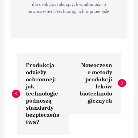
dla osób poszukujących wiadomości o
nowoczesnych technologiach w przemyśle.
N
Produkcja
Nowoczesn
a
odzieży
e metody
ochronnej:
produkcji
w
jak
leków
technologie
biotechnolo
i
podnoszą
gicznych
standardy
bezpieczeńs
g
twa?
a