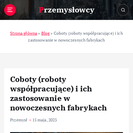
S
Przemysłowcy
k
i
p
t
Strona główna
»
Blog
»
Coboty (roboty współpracujące) i ich
o
zastosowanie w nowoczesnych fabrykach
c
o
n
t
e
Coboty (roboty
n
t
współpracujące) i ich
zastosowanie w
nowoczesnych fabrykach
Przemysł
15 maja, 2023