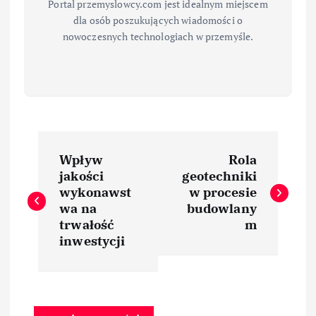
Portal przemyslowcy.com jest idealnym miejscem
dla osób poszukujących wiadomości o
nowoczesnych technologiach w przemyśle.
N
Wpływ
Rola
a
jakości
geotechniki
wykonawst
w procesie
w
wa na
budowlany
trwałość
m
i
inwestycji
g