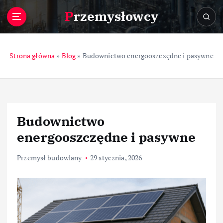
S
Przemysłowcy
k
i
p
t
Strona główna
»
Blog
»
Budownictwo energooszczędne i pasywne
o
c
o
n
t
Budownictwo
e
n
energooszczędne i pasywne
t
Przemysł budowlany
29 stycznia, 2026