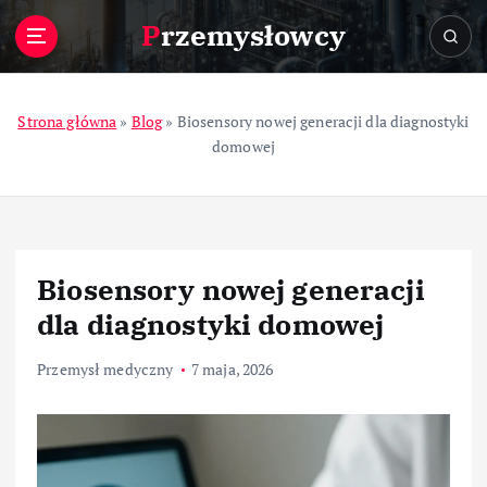
S
Przemysłowcy
k
i
p
t
Strona główna
»
Blog
»
Biosensory nowej generacji dla diagnostyki
o
domowej
c
o
n
t
e
Biosensory nowej generacji
n
t
dla diagnostyki domowej
Przemysł medyczny
7 maja, 2026