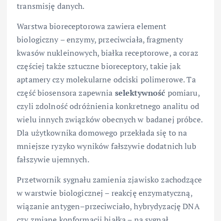
transmisję danych.
Warstwa bioreceptorowa zawiera element
biologiczny – enzymy, przeciwciała, fragmenty
kwasów nukleinowych, białka receptorowe, a coraz
częściej także sztuczne bioreceptory, takie jak
aptamery czy molekularne odciski polimerowe. Ta
część biosensora zapewnia
selektywność
pomiaru,
czyli zdolność odróżnienia konkretnego analitu od
wielu innych związków obecnych w badanej próbce.
Dla użytkownika domowego przekłada się to na
mniejsze ryzyko wyników fałszywie dodatnich lub
fałszywie ujemnych.
Przetwornik sygnału zamienia zjawisko zachodzące
w warstwie biologicznej – reakcję enzymatyczną,
wiązanie antygen–przeciwciało, hybrydyzację DNA
czy zmianę konformacji białka – na sygnał