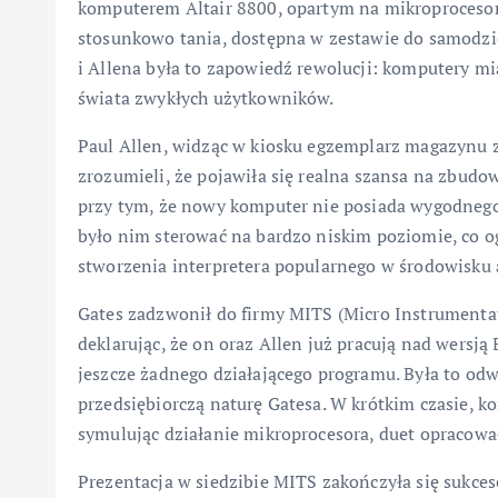
komputerem Altair 8800, opartym na mikroprocesor
stosunkowo tania, dostępna w zestawie do samodzi
i Allena była to zapowiedź rewolucji: komputery m
świata zwykłych użytkowników.
Paul Allen, widząc w kiosku egzemplarz magazynu z
zrozumieli, że pojawiła się realna szansa na zbud
przy tym, że nowy komputer nie posiada wygodneg
było nim sterować na bardzo niskim poziomie, co o
stworzenia interpretera popularnego w środowisku 
Gates zadzwonił do firmy MITS (Micro Instrumentat
deklarując, że on oraz Allen już pracują nad wersją
jeszcze żadnego działającego programu. Była to od
przedsiębiorczą naturę Gatesa. W krótkim czasie, k
symulując działanie mikroprocesora, duet opracował
Prezentacja w siedzibie MITS zakończyła się sukces