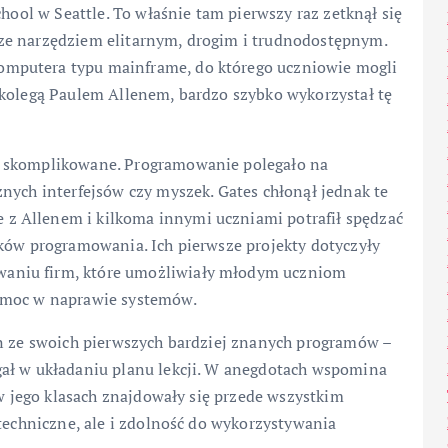
chool w Seattle. To właśnie tam pierwszy raz zetknął się
ze narzędziem elitarnym, drogim i trudnodostępnym.
mputera typu mainframe, do którego uczniowie mogli
 kolegą Paulem Allenem, bardzo szybko wykorzystał tę
i skomplikowane. Programowanie polegało na
nych interfejsów czy myszek. Gates chłonął jednak te
z Allenem i kilkoma innymi uczniami potrafił spędzać
yków programowania. Ich pierwsze projekty dotyczyły
aniu firm, które umożliwiały młodym uczniom
omoc w naprawie systemów.
en ze swoich pierwszych bardziej znanych programów –
gał w układaniu planu lekcji. W anegdotach wspomina
 w jego klasach znajdowały się przede wszystkim
 techniczne, ale i zdolność do wykorzystywania