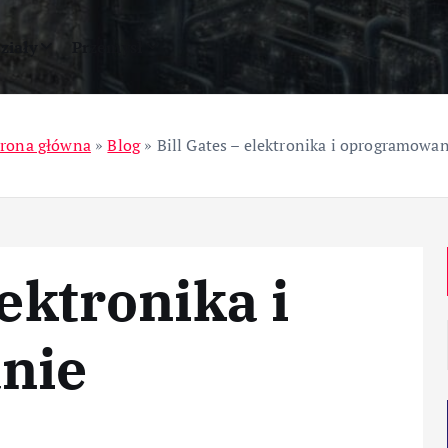
ziały
Przemysł
trona główna
»
Blog
»
Bill Gates – elektronika i oprogramowa
lektronika i
nie