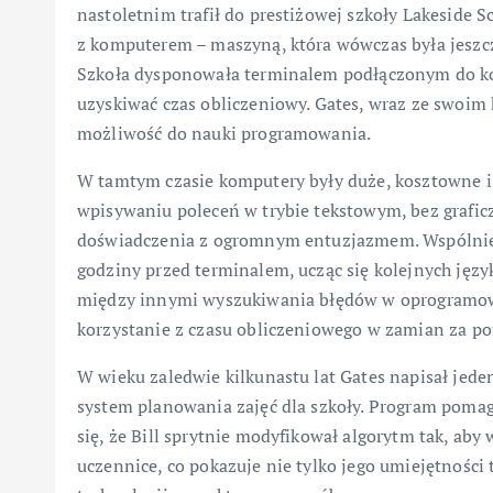
nastoletnim trafił do prestiżowej szkoły Lakeside S
z komputerem – maszyną, która wówczas była jeszc
Szkoła dysponowała terminalem podłączonym do ko
uzyskiwać czas obliczeniowy. Gates, wraz ze swoim
możliwość do nauki programowania.
W tamtym czasie komputery były duże, kosztowne 
wpisywaniu poleceń w trybie tekstowym, bez graficz
doświadczenia z ogromnym entuzjazmem. Wspólnie 
godziny przed terminalem, ucząc się kolejnych jęz
między innymi wyszukiwania błędów w oprogramow
korzystanie z czasu obliczeniowego w zamian za p
W wieku zaledwie kilkunastu lat Gates napisał jed
system planowania zajęć dla szkoły. Program poma
się, że Bill sprytnie modyfikował algorytm tak, aby
uczennice, co pokazuje nie tylko jego umiejętności