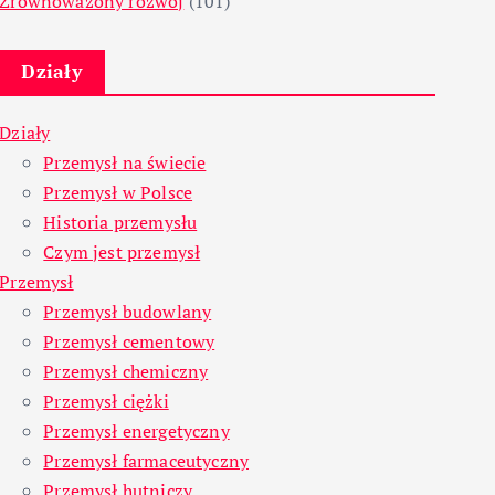
Zrównoważony rozwój
(101)
Działy
Działy
Przemysł na świecie
Przemysł w Polsce
Historia przemysłu
Czym jest przemysł
Przemysł
Przemysł budowlany
Przemysł cementowy
Przemysł chemiczny
Przemysł ciężki
Przemysł energetyczny
Przemysł farmaceutyczny
Przemysł hutniczy