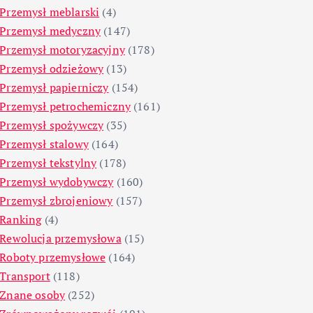
Przemysł meblarski
(4)
Przemysł medyczny
(147)
Przemysł motoryzacyjny
(178)
Przemysł odzieżowy
(13)
Przemysł papierniczy
(154)
Przemysł petrochemiczny
(161)
Przemysł spożywczy
(35)
Przemysł stalowy
(164)
Przemysł tekstylny
(178)
Przemysł wydobywczy
(160)
Przemysł zbrojeniowy
(157)
Ranking
(4)
Rewolucja przemysłowa
(15)
Roboty przemysłowe
(164)
Transport
(118)
Znane osoby
(252)