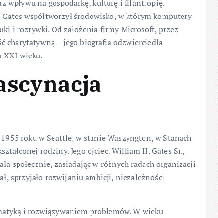
raz wpływu na gospodarkę, kulturę i filantropię.
, Gates współtworzył środowisko, w którym komputery
ki i rozrywki. Od założenia firmy Microsoft, przez
ć charytatywną – jego biografia odzwierciedla
u XXI wieku.
fascynacja
a 1955 roku w Seattle, w stanie Waszyngton, w Stanach
tałconej rodziny. Jego ojciec, William H. Gates Sr.,
ała społecznie, zasiadając w różnych radach organizacji
ał, sprzyjało rozwijaniu ambicji, niezależności
ematyką i rozwiązywaniem problemów. W wieku