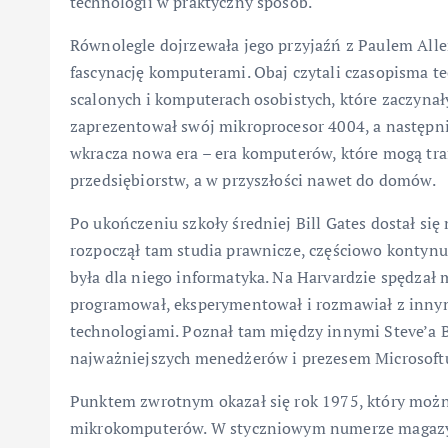
technologii w praktyczny sposób.
Równolegle dojrzewała jego przyjaźń z Paulem Allen
fascynację komputerami. Obaj czytali czasopisma te
scalonych i komputerach osobistych, które zaczynał
zaprezentował swój mikroprocesor 4004, a następnie
wkracza nowa era – era komputerów, które mogą trafi
przedsiębiorstw, a w przyszłości nawet do domów.
Po ukończeniu szkoły średniej Bill Gates dostał si
rozpoczął tam studia prawnicze, częściowo kontynu
była dla niego informatyka. Na Harvardzie spędzał
programował, eksperymentował i rozmawiał z inn
technologiami. Poznał tam między innymi Steve’a B
najważniejszych menedżerów i prezesem Microsoft
Punktem zwrotnym okazał się rok 1975, który moż
mikrokomputerów. W styczniowym numerze magazynu