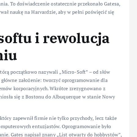
nia. To doświadczenie ostatecznie przekonało Gatesa,
rwał naukę na Harvardzie, aby w pełni poświęcić się
oftu i rewolucja
niu
 którą początkowo nazywali „Micro-Soft” – od słów
h główne założenie: tworzyć oprogramowanie dla
stemów korporacyjnych. Wkrótce zrezygnowano z
eniosła się z Bostonu do Albuquerque w stanie Nowy
tóry zapewnił firmie nie tylko przychody, lecz także
omputerowych entuzjastów. Oprogramowanie było
nie. Gates napisał znany „List otwarty do hobbystów”,