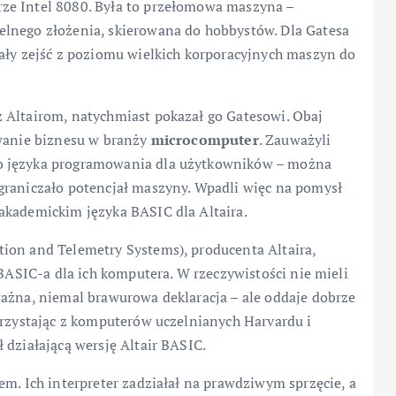
ze Intel 8080. Była to przełomowa maszyna –
elnego złożenia, skierowana do hobbystów. Dla Gatesa
iały zejść z poziomu wielkich korporacyjnych maszyn do
 Altairom, natychmiast pokazał go Gatesowi. Obaj
owanie biznesu w branży
microcomputer
. Zauważyli
o języka programowania dla użytkowników – można
graniczało potencjał maszyny. Wpadli więc na pomysł
akademickim języka BASIC dla Altaira.
ion and Telemetry Systems), producenta Altaira,
 BASIC-a dla ich komputera. W rzeczywistości nie mieli
ważna, niemal brawurowa deklaracja – ale oddaje dobrze
orzystając z komputerów uczelnianych Harvardu i
 działającą wersję Altair BASIC.
em. Ich interpreter zadziałał na prawdziwym sprzęcie, a