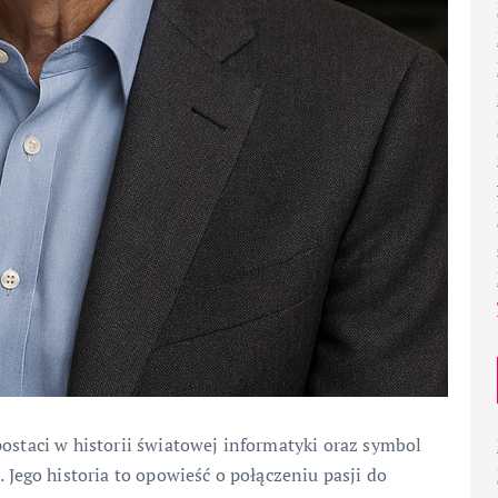
postaci w historii światowej informatyki oraz symbol
ego historia to opowieść o połączeniu pasji do