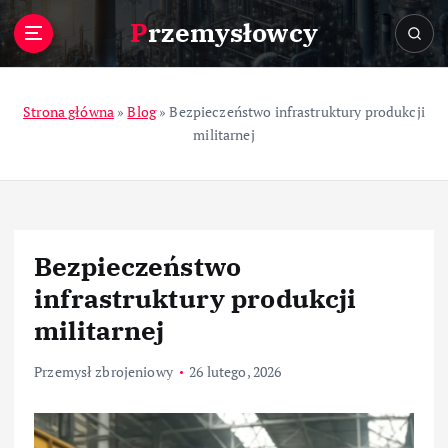
S
Przemysłowcy
k
i
p
t
Strona główna
»
Blog
»
Bezpieczeństwo infrastruktury produkcji
o
militarnej
c
o
n
t
e
Bezpieczeństwo
n
t
infrastruktury produkcji
militarnej
Przemysł zbrojeniowy
26 lutego, 2026