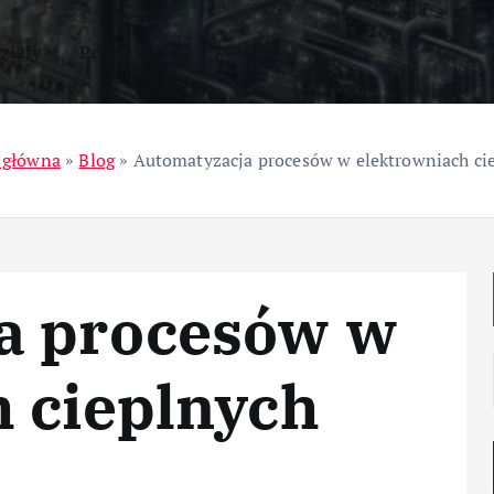
ziały
Przemysł
 główna
»
Blog
»
Automatyzacja procesów w elektrowniach ci
a procesów w
 cieplnych