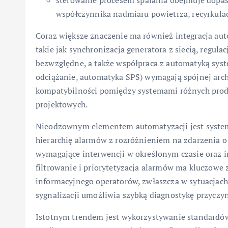
sterowanie procesem spalania obejmuje dopaso
współczynnika nadmiaru powietrza, recyrkulacj
Coraz większe znaczenie ma również integracja aut
takie jak synchronizacja generatora z siecią, regula
bezwzględne, a także współpraca z automatyką syst
odciążanie, automatyka SPS) wymagają spójnej arch
kompatybilności pomiędzy systemami różnych prod
projektowych.
Nieodzownym elementem automatyzacji jest system
hierarchię alarmów z rozróżnieniem na zdarzenia o
wymagające interwencji w określonym czasie oraz 
filtrowanie i priorytetyzacja alarmów ma kluczowe 
informacyjnego operatorów, zwłaszcza w sytuacjac
sygnalizacji umożliwia szybką diagnostykę przyczyn
Istotnym trendem jest wykorzystywanie standardów