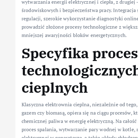
wytwarzania energii elektrycznej i ciepła, z drugie
środowiskowych i bezpieczeństwa pracy. Integracj
regulacji, szerokie wykorzystanie diagnostyki onlin
prowadzić złożone procesy technologiczne z większą 
mniejszej awaryjności bloków energetycznych.
Specyfika proce
technologicznyc
cieplnych
Klasyczna elektrownia cieplna, niezależnie od teg
gazem czy biomasą, opiera się na ciągu procesów, kt
chemicznej paliwa w energię elektryczną. Na całość 
proces spalania, wytwarzanie pary wodnej w kotle, 
elektrycznej w generatorze, a także układy chłodzen