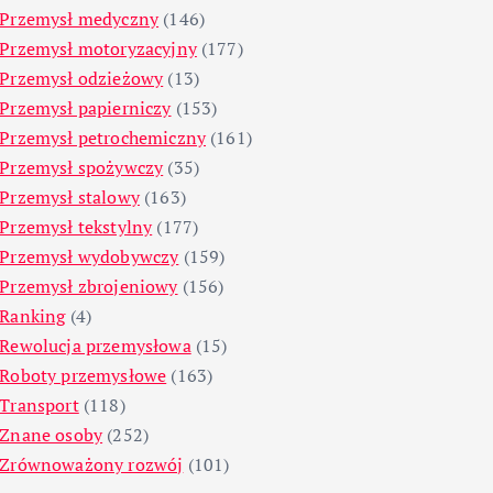
Przemysł medyczny
(146)
Przemysł motoryzacyjny
(177)
Przemysł odzieżowy
(13)
Przemysł papierniczy
(153)
Przemysł petrochemiczny
(161)
Przemysł spożywczy
(35)
Przemysł stalowy
(163)
Przemysł tekstylny
(177)
Przemysł wydobywczy
(159)
Przemysł zbrojeniowy
(156)
Ranking
(4)
Rewolucja przemysłowa
(15)
Roboty przemysłowe
(163)
Transport
(118)
Znane osoby
(252)
Zrównoważony rozwój
(101)