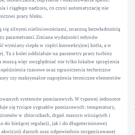
a i ciągłego nadzoru, co czyni automatyzację nie
icznej pracy bloku.
ją się silnymi nieliniowościami, znaczną bezwładnością
dzy parametrami. Zmiana wydajności młynów
 wymiany ciepła w części konwekcyjnej kotła, a w
j. Ta z kolei oddziałuje na parametry pracy turbiny
 muszą więc uwzględniać nie tylko lokalne sprzężenia
, opóźnienia czasowe oraz ograniczenia techniczne
 mocy czy maksymalne naprężenia termiczne elementów
owanych systemów pomiarowych. W typowej jednostce
uje się tysiące sygnałów pomiarowych: temperatury,
poziomów w zbiornikach, drgań maszyn wirujących i
 do bieżącej regulacji, jak i do długoterminowej
 akwizycji danych oraz odpowiednio zorganizowanej