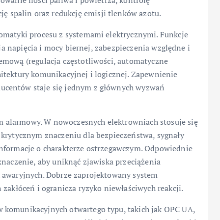
wanie ilości paliwa i powietrza, kontrolę
ę spalin oraz redukcję emisji tlenków azotu.
omatyki procesu z systemami elektrycznymi. Funkcje
cja napięcia i mocy biernej, zabezpieczenia względne i
emową (regulacja częstotliwości, automatyczne
itektury komunikacyjnej i logicznej. Zapewnienie
ucentów staje się jednym z głównych wyzwań
 alarmowy. W nowoczesnych elektrowniach stosuje się
 krytycznym znaczeniu dla bezpieczeństwa, sygnały
informacje o charakterze ostrzegawczym. Odpowiednie
znaczenie, aby uniknąć zjawiska przeciążenia
h awaryjnych. Dobrze zaprojektowany system
 zakłóceń i ogranicza ryzyko niewłaściwych reakcji.
 komunikacyjnych otwartego typu, takich jak OPC UA,