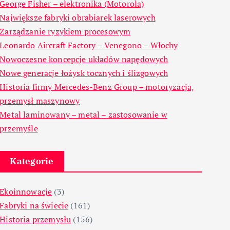
George Fisher – elektronika (Motorola)
Największe fabryki obrabiarek laserowych
Zarządzanie ryzykiem procesowym
Leonardo Aircraft Factory – Venegono – Włochy
Nowoczesne koncepcje układów napędowych
Nowe generacje łożysk tocznych i ślizgowych
Historia firmy Mercedes-Benz Group – motoryzacja,
przemysł maszynowy
Metal laminowany – metal – zastosowanie w
przemyśle
Kategorie
Ekoinnowacje
(3)
Fabryki na świecie
(161)
Historia przemysłu
(156)