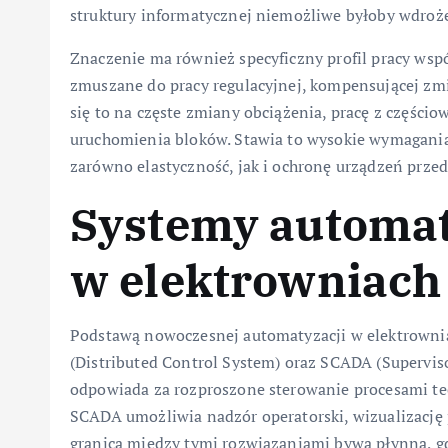
struktury informatycznej niemożliwe byłoby wdroż
Znaczenie ma również specyficzny profil pracy współ
zmuszane do pracy regulacyjnej, kompensującej zmi
się to na częste zmiany obciążenia, pracę z częśc
uruchomienia bloków. Stawia to wysokie wymagani
zarówno elastyczność, jak i ochronę urządzeń prz
Systemy automat
w elektrowniach
Podstawą nowoczesnej automatyzacji w elektrowni
(Distributed Control System) oraz SCADA (Supervis
odpowiada za rozproszone sterowanie procesami te
SCADA umożliwia nadzór operatorski, wizualizację 
granica między tymi rozwiązaniami bywa płynna, g