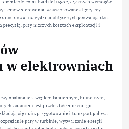
j – spełnienie coraz bardziej rygorystycznych wymogów
a systemów sterowania, zaawansowane algorytmy
e oraz rozwój narzędzi analitycznych pozwalają dziś
precyzją, przy niższych kosztach eksploatacji i
sów
h w elektrowniach
o, czy opalana jest węglem kamiennym, brunatnym,
órych zadaniem jest przekształcenie energii
składają się m.in. przygotowanie i transport paliwa,
rozprężanie pary w turbinie, wytwarzanie energii
ia, odsiarczania, odpylania i odazotowania spalin.