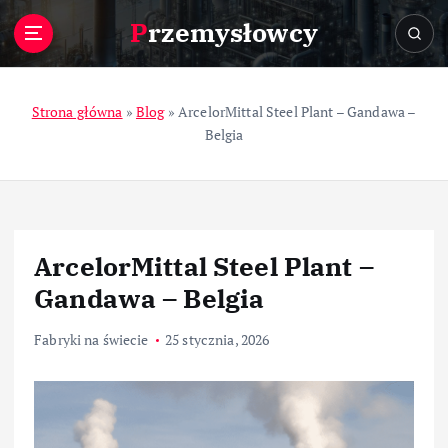
S
Przemysłowcy
k
i
p
t
Strona główna
»
Blog
»
ArcelorMittal Steel Plant – Gandawa –
o
Belgia
c
o
n
t
e
ArcelorMittal Steel Plant –
n
t
Gandawa – Belgia
Fabryki na świecie
25 stycznia, 2026