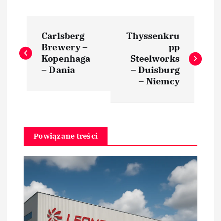
N
Carlsberg
Thyssenkru
a
Brewery –
pp
Kopenhaga
Steelworks
w
– Dania
– Duisburg
– Niemcy
i
g
Powiązane treści
a
c
j
a