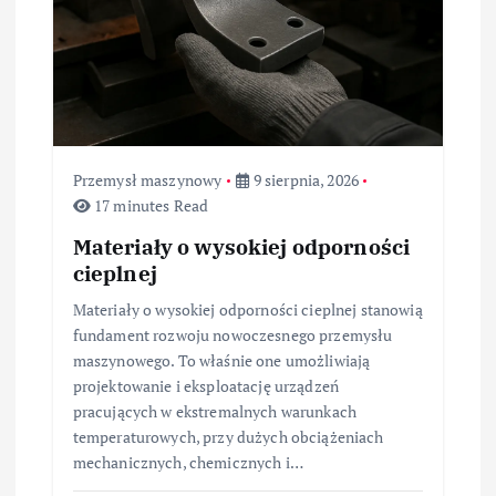
i
s
u
Przemysł maszynowy
9 sierpnia, 2026
17 minutes Read
Materiały o wysokiej odporności
cieplnej
Materiały o wysokiej odporności cieplnej stanowią
fundament rozwoju nowoczesnego przemysłu
maszynowego. To właśnie one umożliwiają
projektowanie i eksploatację urządzeń
pracujących w ekstremalnych warunkach
temperaturowych, przy dużych obciążeniach
mechanicznych, chemicznych i…