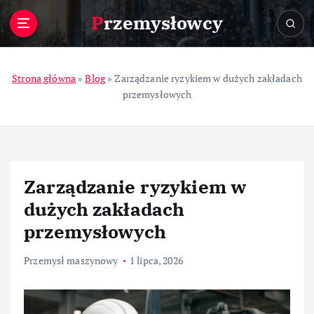
S
Przemysłowcy
k
i
p
t
Strona główna
»
Blog
»
Zarządzanie ryzykiem w dużych zakładach
o
przemysłowych
c
o
n
t
e
Zarządzanie ryzykiem w
n
t
dużych zakładach
przemysłowych
Przemysł maszynowy
1 lipca, 2026