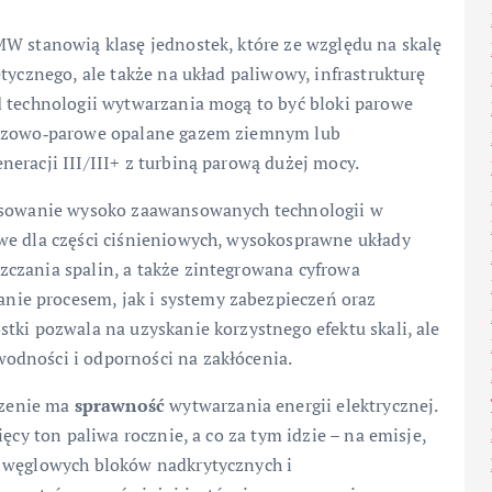
MW stanowią klasę jednostek, które ze względu na skalę
tycznego, ale także na układ paliwowy, infrastrukturę
d technologii wytwarzania mogą to być bloki parowe
 gazowo‑parowe opalane gazem ziemnym lub
eracji III/III+ z turbiną parową dużej mocy.
tosowanie wysoko zaawansowanych technologii w
we dla części ciśnieniowych, wysokosprawne układy
czania spalin, a także zintegrowana cyfrowa
nie procesem, jak i systemy zabezpieczeń oraz
tki pozwala na uzyskanie korzystnego efektu skali, ale
odności i odporności na zakłócenia.
czenie ma
sprawność
wytwarzania energii elektrycznej.
ęcy ton paliwa rocznie, a co za tym idzie – na emisje,
u węglowych bloków nadkrytycznych i