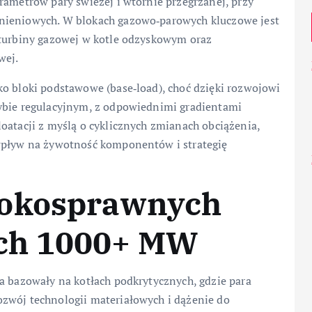
rametrów pary świeżej i wtórnie przegrzanej, przy
nieniowych. W blokach gazowo‑parowych kluczowe jest
 turbiny gazowej w kotle odzyskowym oraz
wej.
ko bloki podstawowe (base‑load), choć dzięki rozwojowi
ybie regulacyjnym, z odpowiednimi gradientami
oatacji z myślą o cyklicznych zmianach obciążenia,
 wpływ na żywotność komponentów i strategię
sokosprawnych
ch 1000+ MW
a bazowały na kotłach podkrytycznych, gdzie para
zwój technologii materiałowych i dążenie do