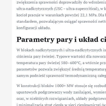
zwiększenia sprawności doprowadziły do wdrożenia 
ultra‑nadkrytycznych (USC – ultra‑supercritical), w
kocioł pracuje w warunkach powyżej 22,1 MPa. Dla
standardem, pozwalającym osiągać sprawności nett
konfiguracji układu.
Parametry pary i układ c
W blokach nadkrytycznych i ultra‑nadkrytycznych is
ciśnienia pary świeżej. Typowe wartości dla nowoc
temperatura pary świeżej 580–600°C, a wtórnie pr
parametrów pozwala zwiększyć średnią temperaturę
samym podnieść sprawność termodynamiczną całeg
W konstrukcji bloków 1000+ MW stosuje się rozbudo
upustowych podgrzewaczy wody zasilającej, wymie
oraz, w niektórych rozwiązaniach, układy podgrze
i minimalizacja strat ciepła w sieci ciepłowniczej 