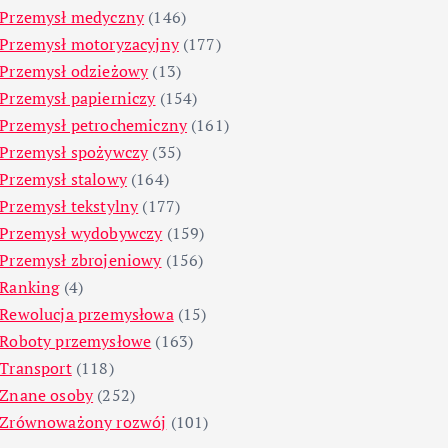
Przemysł medyczny
(146)
Przemysł motoryzacyjny
(177)
Przemysł odzieżowy
(13)
Przemysł papierniczy
(154)
Przemysł petrochemiczny
(161)
Przemysł spożywczy
(35)
Przemysł stalowy
(164)
Przemysł tekstylny
(177)
Przemysł wydobywczy
(159)
Przemysł zbrojeniowy
(156)
Ranking
(4)
Rewolucja przemysłowa
(15)
Roboty przemysłowe
(163)
Transport
(118)
Znane osoby
(252)
Zrównoważony rozwój
(101)