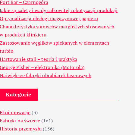
Port Bar – Czarnogóra
Jakie są zalety i wady całkowitej robotyzacji produkcji
Optymalizacja obsługi magazynowej papieru
Charakterystyka surowców marglistych stosowanych
w produkcji klinkieru
Zastosowanie węglików spiekanych w elementach
turbin
Hartowanie stali – teoria i praktyka
George Fisher – elektronika (Motorola)
Największe fabryki obrabiarek laserowych
Kategorie
Ekoinnowacje
(3)
Fabryki na świecie
(161)
Historia przemysłu
(156)