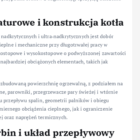
turowe i konstrukcja kotła
dkrytycznych i ultra‑nadkrytycznych jest dobór
ieplne i mechaniczne przy długotrwałej pracy w
iskostopowe i wysokostopowe o podwyższonej zawartości
najbardziej obciążonych elementach, takich jak
ozbudowaną powierzchnię ogrzewalną, z podziałem na
, parowniki, przegrzewacze pary świeżej i wtórnie
u przepływu spalin, geometrii palników i obiegu
ernego obciążenia cieplnego, jak i ograniczenie
j oraz naprężeń termicznych.
rbin i układ przepływowy