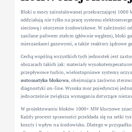
Bloki o mocy zainstalowanej przekraczającej 1000 
oddziałują nie tylko na pracę systemu elektroenerge
sieciową i otoczenie środowiskowe. W zależności o
zasilane paliwem stałym (głównie węglem), bloki
mieszankami gazowymi, a także reaktory jądrowe gen
Cechą wspólną wszystkich tych jednostek jest zas
obszarach takich jak: materiały wysokotemperaturo
przepływowe turbin, wielostopniowe systemy oczysz
automatyka blokowa
, obejmująca zarówno sterowa
diagnostyki on-line. Wysoka moc pojedynczej jednos
jednocześnie zwiększa wymagania dotyczące niezaw
W projektowaniu bloków 1000+ MW kluczowe zna
Każdy procent sprawności przekłada się na setki tysi
koszty i wpływ na środowisko. Dlatego w przypadk