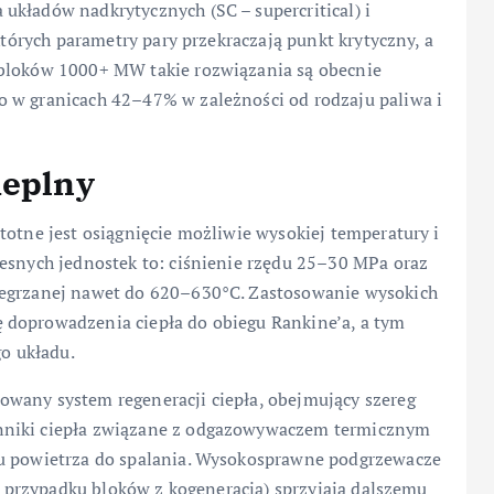
układów nadkrytycznych (SC – supercritical) i
 których parametry pary przekraczają punkt krytyczny, a
 bloków 1000+ MW takie rozwiązania są obecnie
o w granicach 42–47% w zależności od rodzaju paliwa i
ieplny
totne jest osiągnięcie możliwie wysokiej temperatury i
zesnych jednostek to: ciśnienie rzędu 25–30 MPa oraz
zegrzanej nawet do 620–630°C. Zastosowanie wysokich
 doprowadzenia ciepła do obiegu Rankine’a, a tym
o układu.
wany system regeneracji ciepła, obejmujący szereg
nniki ciepła związane z odgazowywaczem termicznym
wu powietrza do spalania. Wysokosprawne podgrzewacze
(w przypadku bloków z kogeneracją) sprzyjają dalszemu