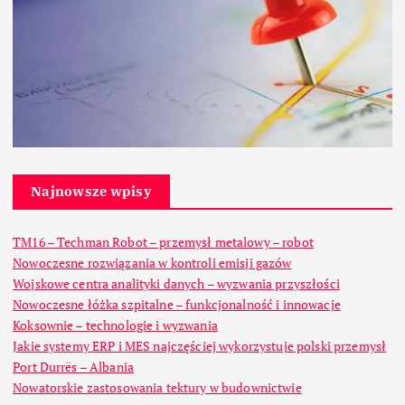
Najnowsze wpisy
TM16 – Techman Robot – przemysł metalowy – robot
Nowoczesne rozwiązania w kontroli emisji gazów
Wojskowe centra analityki danych – wyzwania przyszłości
Nowoczesne łóżka szpitalne – funkcjonalność i innowacje
Koksownie – technologie i wyzwania
Jakie systemy ERP i MES najczęściej wykorzystuje polski przemysł
Port Durrës – Albania
Nowatorskie zastosowania tektury w budownictwie