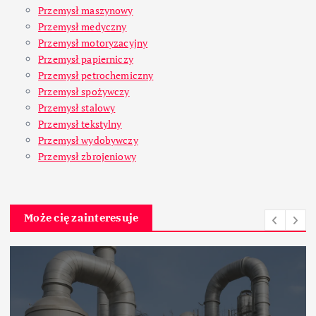
Przemysł maszynowy
Przemysł medyczny
Przemysł motoryzacyjny
Przemysł papierniczy
Przemysł petrochemiczny
Przemysł spożywczy
Przemysł stalowy
Przemysł tekstylny
Przemysł wydobywczy
Przemysł zbrojeniowy
Może cię zainteresuje