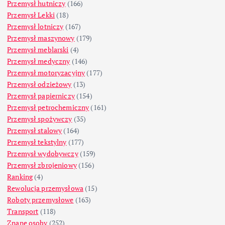
Przemysł hutniczy
(166)
Przemysł Lekki
(18)
Przemysł lotniczy
(167)
Przemysł maszynowy
(179)
Przemysł meblarski
(4)
Przemysł medyczny
(146)
Przemysł motoryzacyjny
(177)
Przemysł odzieżowy
(13)
Przemysł papierniczy
(154)
Przemysł petrochemiczny
(161)
Przemysł spożywczy
(35)
Przemysł stalowy
(164)
Przemysł tekstylny
(177)
Przemysł wydobywczy
(159)
Przemysł zbrojeniowy
(156)
Ranking
(4)
Rewolucja przemysłowa
(15)
Roboty przemysłowe
(163)
Transport
(118)
Znane osoby
(252)