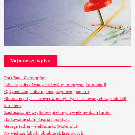
Najnowsze wpisy
Port Bar – Czarnogóra
Jakie są zalety i wady całkowitej robotyzacji produkcji
Optymalizacja obsługi magazynowej papieru
Charakterystyka surowców marglistych stosowanych w produkcji
klinkieru
Zastosowanie węglików spiekanych w elementach turbin
Hartowanie stali – teoria i praktyka
George Fisher – elektronika (Motorola)
Największe fabryki obrabiarek laserowych