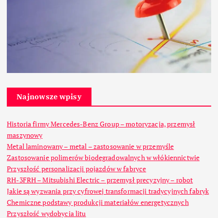
Najnowsze wpisy
Historia firmy Mercedes-Benz Group – motoryzacja, przemysł
maszynowy
Metal laminowany – metal – zastosowanie w przemyśle
Zastosowanie polimerów biodegradowalnych w włókiennictwie
Przyszłość personalizacji pojazdów w fabryce
RH-3FRH – Mitsubishi Electric – przemysł precyzyjny – robot
Jakie są wyzwania przy cyfrowej transformacji tradycyjnych fabryk
Chemiczne podstawy produkcji materiałów energetycznych
Przyszłość wydobycia litu