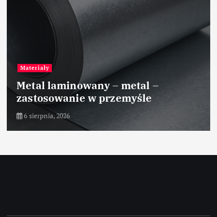
Przemysł tekstylny
Zastosowanie polimerów
biodegradowalnych w
włókiennictwie
5 sierpnia, 2026