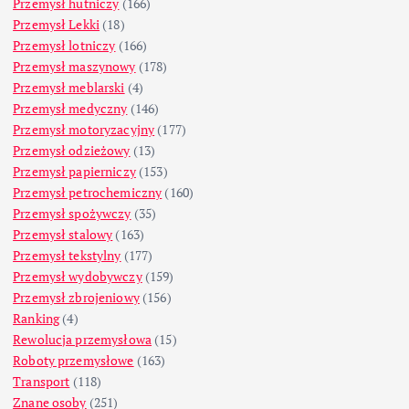
Przemysł hutniczy
(166)
Przemysł Lekki
(18)
Przemysł lotniczy
(166)
Przemysł maszynowy
(178)
Przemysł meblarski
(4)
Przemysł medyczny
(146)
Przemysł motoryzacyjny
(177)
Przemysł odzieżowy
(13)
Przemysł papierniczy
(153)
Przemysł petrochemiczny
(160)
Przemysł spożywczy
(35)
Przemysł stalowy
(163)
Przemysł tekstylny
(177)
Przemysł wydobywczy
(159)
Przemysł zbrojeniowy
(156)
Ranking
(4)
Rewolucja przemysłowa
(15)
Roboty przemysłowe
(163)
Transport
(118)
Znane osoby
(251)