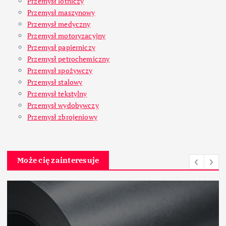
Przemysł lotniczy
Przemysł maszynowy
Przemysł medyczny
Przemysł motoryzacyjny
Przemysł papierniczy
Przemysł petrochemiczny
Przemysł spożywczy
Przemysł stalowy
Przemysł tekstylny
Przemysł wydobywczy
Przemysł zbrojeniowy
Może cię zainteresuje