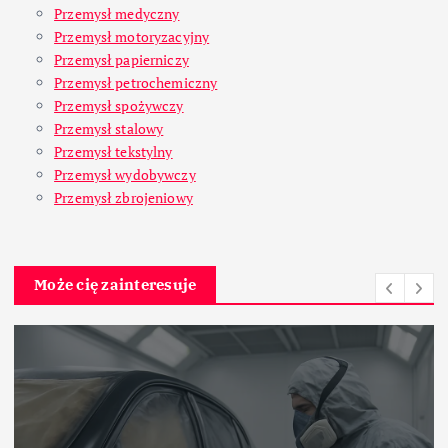
Przemysł medyczny
Przemysł motoryzacyjny
Przemysł papierniczy
Przemysł petrochemiczny
Przemysł spożywczy
Przemysł stalowy
Przemysł tekstylny
Przemysł wydobywczy
Przemysł zbrojeniowy
Może cię zainteresuje