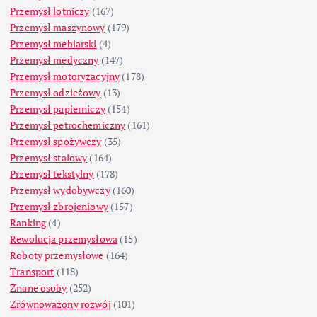
Przemysł lotniczy
(167)
Przemysł maszynowy
(179)
Przemysł meblarski
(4)
Przemysł medyczny
(147)
Przemysł motoryzacyjny
(178)
Przemysł odzieżowy
(13)
Przemysł papierniczy
(154)
Przemysł petrochemiczny
(161)
Przemysł spożywczy
(35)
Przemysł stalowy
(164)
Przemysł tekstylny
(178)
Przemysł wydobywczy
(160)
Przemysł zbrojeniowy
(157)
Ranking
(4)
Rewolucja przemysłowa
(15)
Roboty przemysłowe
(164)
Transport
(118)
Znane osoby
(252)
Zrównoważony rozwój
(101)