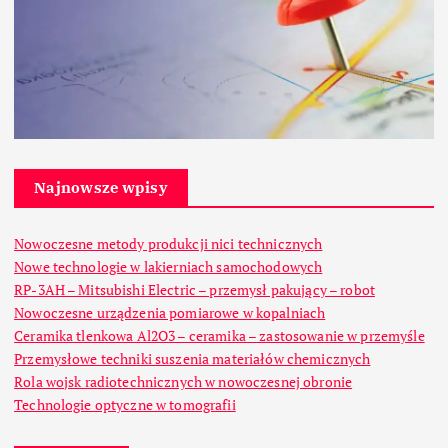
Najnowsze wpisy
Nowoczesne metody produkcji nici technicznych
Nowe technologie w lakierniach samochodowych
RP-3AH – Mitsubishi Electric – przemysł pakujący – robot
Nowoczesne urządzenia pomiarowe w kopalniach
Ceramika tlenkowa Al2O3 – ceramika – zastosowanie w przemyśle
Przemysłowe techniki suszenia materiałów chemicznych
Rola wojsk radiotechnicznych w nowoczesnej obronie
Technologie optyczne w tomografii