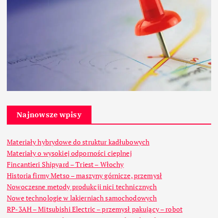
Najnowsze wpisy
Materiały hybrydowe do struktur kadłubowych
Materiały o wysokiej odporności cieplnej
Fincantieri Shipyard – Triest – Włochy
Historia firmy Metso – maszyny górnicze, przemysł
Nowoczesne metody produkcji nici technicznych
Nowe technologie w lakierniach samochodowych
RP-3AH – Mitsubishi Electric – przemysł pakujący – robot