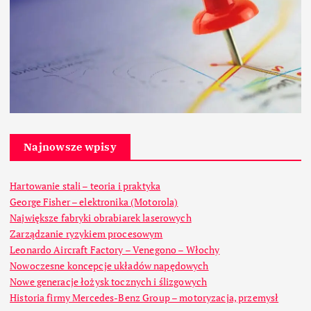
Najnowsze wpisy
Hartowanie stali – teoria i praktyka
George Fisher – elektronika (Motorola)
Największe fabryki obrabiarek laserowych
Zarządzanie ryzykiem procesowym
Leonardo Aircraft Factory – Venegono – Włochy
Nowoczesne koncepcje układów napędowych
Nowe generacje łożysk tocznych i ślizgowych
Historia firmy Mercedes-Benz Group – motoryzacja, przemysł