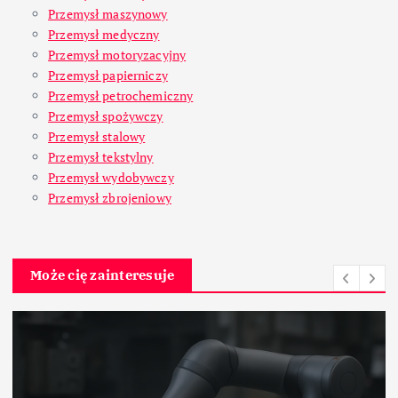
Przemysł maszynowy
Przemysł medyczny
Przemysł motoryzacyjny
Przemysł papierniczy
Przemysł petrochemiczny
Przemysł spożywczy
Przemysł stalowy
Przemysł tekstylny
Przemysł wydobywczy
Przemysł zbrojeniowy
Może cię zainteresuje