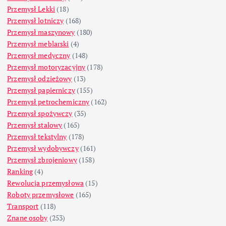
Przemysł Lekki
(18)
Przemysł lotniczy
(168)
Przemysł maszynowy
(180)
Przemysł meblarski
(4)
Przemysł medyczny
(148)
Przemysł motoryzacyjny
(178)
Przemysł odzieżowy
(13)
Przemysł papierniczy
(155)
Przemysł petrochemiczny
(162)
Przemysł spożywczy
(35)
Przemysł stalowy
(165)
Przemysł tekstylny
(178)
Przemysł wydobywczy
(161)
Przemysł zbrojeniowy
(158)
Ranking
(4)
Rewolucja przemysłowa
(15)
Roboty przemysłowe
(165)
Transport
(118)
Znane osoby
(253)