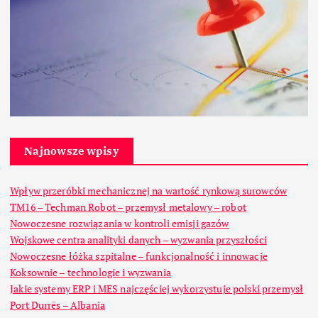
Najnowsze wpisy
Wpływ przeróbki mechanicznej na wartość rynkową surowców
TM16 – Techman Robot – przemysł metalowy – robot
Nowoczesne rozwiązania w kontroli emisji gazów
Wojskowe centra analityki danych – wyzwania przyszłości
Nowoczesne łóżka szpitalne – funkcjonalność i innowacje
Koksownie – technologie i wyzwania
Jakie systemy ERP i MES najczęściej wykorzystuje polski przemysł
Port Durrës – Albania