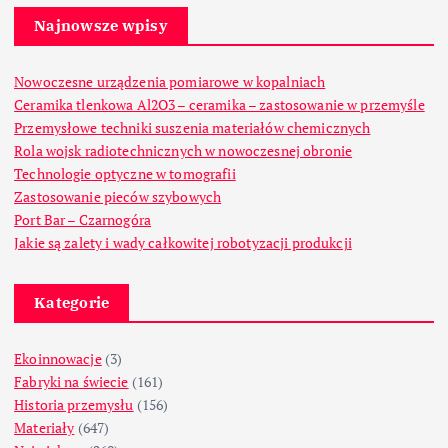
Najnowsze wpisy
Nowoczesne urządzenia pomiarowe w kopalniach
Ceramika tlenkowa Al2O3 – ceramika – zastosowanie w przemyśle
Przemysłowe techniki suszenia materiałów chemicznych
Rola wojsk radiotechnicznych w nowoczesnej obronie
Technologie optyczne w tomografii
Zastosowanie pieców szybowych
Port Bar – Czarnogóra
Jakie są zalety i wady całkowitej robotyzacji produkcji
Kategorie
Ekoinnowacje
(3)
Fabryki na świecie
(161)
Historia przemysłu
(156)
Materiały
(647)