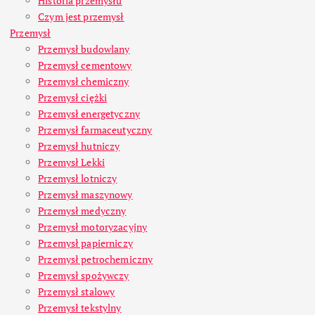
Historia przemysłu
Czym jest przemysł
Przemysł
Przemysł budowlany
Przemysł cementowy
Przemysł chemiczny
Przemysł ciężki
Przemysł energetyczny
Przemysł farmaceutyczny
Przemysł hutniczy
Przemysł Lekki
Przemysł lotniczy
Przemysł maszynowy
Przemysł medyczny
Przemysł motoryzacyjny
Przemysł papierniczy
Przemysł petrochemiczny
Przemysł spożywczy
Przemysł stalowy
Przemysł tekstylny