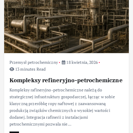
Przemysł petrochemiczny
18 kwietnia, 2026
13 minutes Read
Kompleksy refineryjno-petrochemiczne
Kompleksy rafineryjno-petrochemiczne należą do
strategicznej infrastruktury gospodarczej, łącząc w sobie
klasyczną przeróbkę ropy naftowej z zaawansowaną
produkcją związków chemicznych o wysokiej wartości
dodanej. Integracja rafinerii z instalacjami
petrochemicznymi pozwala nie…