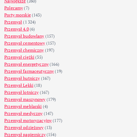
Największe
(260)
Polecamy
(7)
Porty morskie
(143)
Przemysł
(1 324)
Przemysł 4.0
(6)
Przemysł budowlany
(157)
Przemysł cementowy
(157)
Przemysł chemiczny
(197)
Przemysł ciężki
(35)
Przemysł energetyczny
(166)
Przemysł farmaceutyczny
(19)
Przemysł hutniczy
(167)
Przemysł Lekki
(18)
Przemysł lotniczy
(167)
Przemysł maszynowy
(179)
Przemysł meblarski
(4)
Przemysł medyczny
(147)
Przemysł motoryzacyjny
(177)
Przemysł odzieżowy
(13)
Przemysł papierniczy
(154)